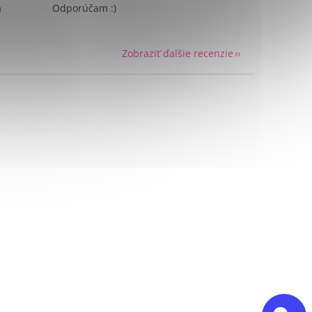
a
Odporúčam :)
Zobraziť ďalšie recenzie
Send