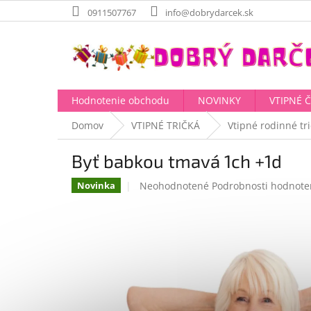
Prejsť
0911507767
info@dobrydarcek.sk
na
obsah
Hodnotenie obchodu
NOVINKY
VTIPNÉ 
Domov
VTIPNÉ TRIČKÁ
Vtipné rodinné tr
Byť babkou tmavá 1ch +1d
Priemerné
Neohodnotené
Podrobnosti hodnote
Novinka
hodnotenie
produktu
je
0,0
z
5
hviezdičiek.