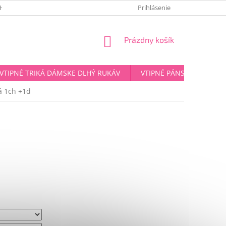
HRANY OSOBNÝCH ÚDAJOV
Prihlásenie
NÁKUPNÝ
Prázdny košík
KOŠÍK
VTIPNÉ TRIKÁ DÁMSKE DLHÝ RUKÁV
VTIPNÉ PÁNSKE TRIKÁ D
á 1ch +1d