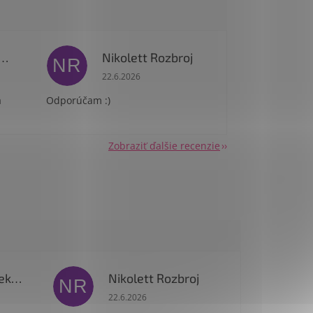
ricia Podhorekova
Nikolett Rozbroj
NR
 je 5 z 5 hviezdičiek.
Hodnotenie obchodu je 5 z 5 hviezdičiek.
22.6.2026
a
Odporúčam :)
Zobraziť ďalšie recenzie
Patricia Podhorekova
Nikolett Rozbroj
NR
 je 5 z 5 hviezdičiek.
Hodnotenie obchodu je 5 z 5 hviezdičiek.
22.6.2026