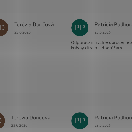
Terézia Doričová
Pat
D
PP
zdičiek.
Hodnotenie obchodu je 5 z 5 hviezdičiek.
Hodnotenie obchodu
23.6.2026
23.6.2026
Odporúčam rýchle doručenie 
krásny dizajn.Odporúčam
Terézia Doričová
D
PP
čiek.
Hodnotenie obchodu je 5 z 5 hviezdičiek.
Hodnotenie obchodu
23.6.2026
23.6.2026