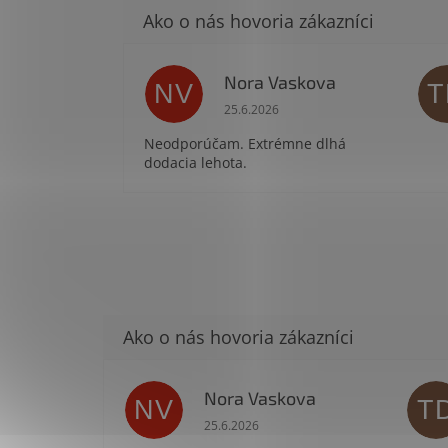
Nora Vaskova
NV
T
Hodnotenie obchodu je 1 z 5 hvie
25.6.2026
Neodporúčam. Extrémne dlhá
dodacia lehota.
Nora Vaskova
NV
T
Hodnotenie obchodu je 1 z 5 hviezdi
25.6.2026