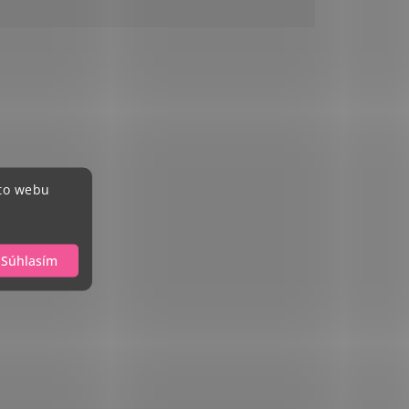
hto webu
Súhlasím