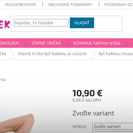
VEĽKOOBCHOOD
OBCHODNÉ PODMIENKY
PODMIENKY OC
HĽADAŤ
ČOKOLÁDY
VTIPNÉ TRIČKÁ
NOVINKA Fashion tričká
ičká
Vtipné tričká Byť babkou je úžasné
Byť babkou tmav
nia
10,90 €
8,86 € bez DPH
Jednotková
Zvoľte variant
cena:
Veľkosť