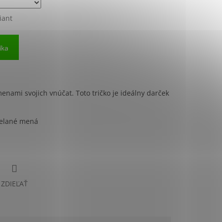
iant
íka
menami svojich vnúčat. Toto tričko je ideálny darček
želané mená
ý darček
ZDIEĽAŤ