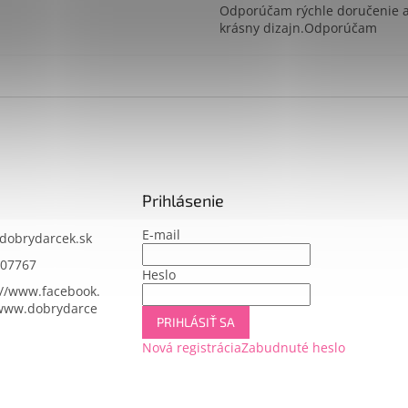
Odporúčam rýchle doručenie 
krásny dizajn.Odporúčam
Prihlásenie
E-mail
dobrydarcek.sk
07767
Heslo
://www.facebook.
www.dobrydarce
PRIHLÁSIŤ SA
Nová registrácia
Zabudnuté heslo