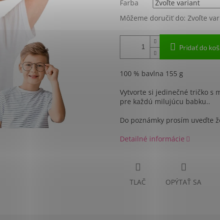
Farba
Môžeme doručiť do:
Zvoľte var
Pridať do koš
100 % bavlna 155 g
Vytvorte si jedinečné tričko s 
pre každú milujúcu babku..
Do poznámky prosím uveďte 
Dobr
Detailné informácie
TLAČ
OPÝTAŤ SA