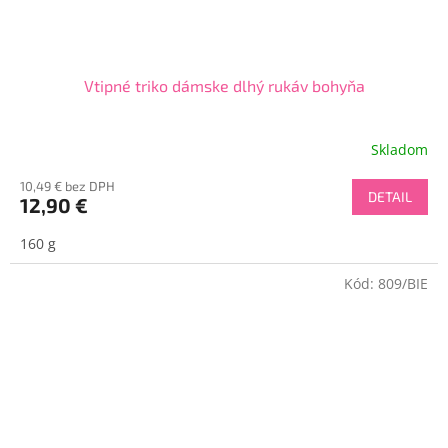
Vtipné triko dámske dlhý rukáv bohyňa
Skladom
Send
10,49 € bez DPH
Powered by chaterimo
DETAIL
12,90 €
160 g
Kód:
809/BIE