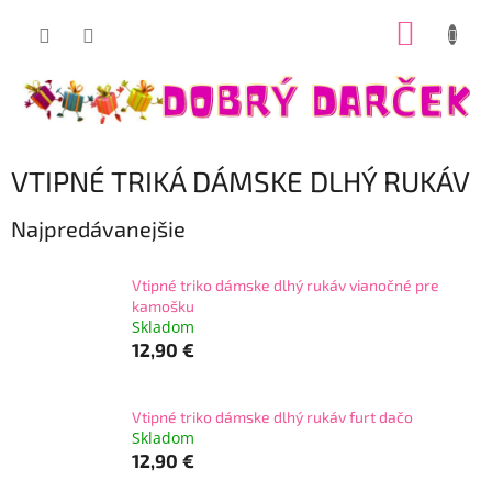
Prejsť
NÁKUP
na
Dobrý darček
obsah
KOŠÍK
VTIPNÉ TRIKÁ DÁMSKE DLHÝ RUKÁV
Najpredávanejšie
Vtipné triko dámske dlhý rukáv vianočné pre
kamošku
Skladom
12,90 €
Vtipné triko dámske dlhý rukáv furt dačo
Skladom
12,90 €