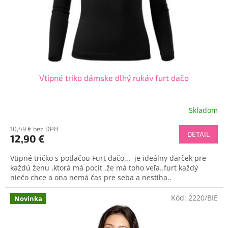
d
o
u
v
k
t
o
v
Vtipné triko dámske dlhý rukáv furt dačo
Skladom
Priemerné
hodnotenie
10,49 € bez DPH
produktu
DETAIL
12,90 €
je
5,0
Vtipné tričko s potlačou Furt dačo... je ideálny darček pre
z
každú ženu ,ktorá má pocit ,že má toho veľa..furt každý
5
niečo chce a ona nemá čas pre seba a nestíha..
hviezdičiek.
Kód:
2220/BIE
Novinka