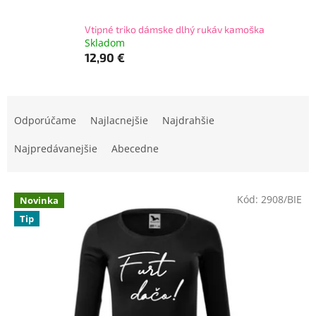
Vtipné triko dámske dlhý rukáv kamoška
Skladom
12,90 €
R
a
Odporúčame
Najlacnejšie
Najdrahšie
d
e
Najpredávanejšie
Abecedne
n
i
V
e
Kód:
2908/BIE
Novinka
ý
p
Tip
p
r
i
o
s
d
p
u
r
k
o
t