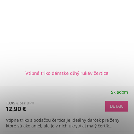
Vtipné triko dámske dlhý rukáv čertica
Skladom
10,49 € bez DPH
DETAIL
12,90 €
Vtipné triko s potlačou čertica je ideálny darček pre ženy,
ktoré sú ako anjel, ale je v nich ukrytý aj malý čertík...