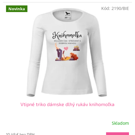
Kód:
2190/BIE
Novinka
Vtipné triko dámske dlhý rukáv knihomoľka
Skladom
Priemerné
hodnotenie
10,49 € bez DPH