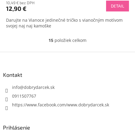
10,49 € bez DPH
DETAIL
12,90 €
Darujte na Vianoce jedinečné tričko s vianočným motívom
svojej naj naj kamoške
15
položiek celkom
O
v
l
Z
á
á
d
p
a
ä
Kontakt
c
t
i
i
info
@
dobrydarcek.sk
e
p
e
0911507767
r
https://www.facebook.com/www.dobrydarcek.sk
v
k
y
v
Prihlásenie
ý
p