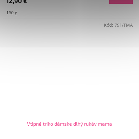
12,90 €
160 g
Kód:
791/TMA
Vtipné triko dámske dlhý rukáv mama