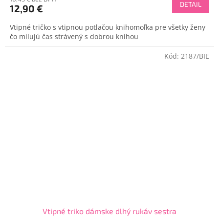
produktu
DETAIL
12,90 €
je
5,0
Vtipné tričko s vtipnou potlačou knihomoľka pre všetky ženy
z
čo milujú čas strávený s dobrou knihou
5
hviezdičiek.
Kód:
2187/BIE
Vtipné triko dámske dlhý rukáv sestra