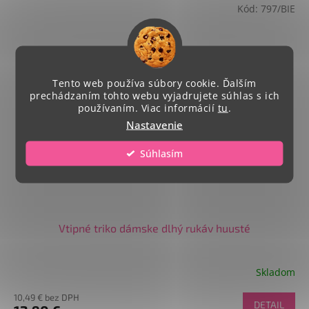
Kód:
797/BIE
Tento web používa súbory cookie. Ďalším
prechádzaním tohto webu vyjadrujete súhlas s ich
používaním. Viac informácií
tu
.
Nastavenie
Súhlasím
Vtipné triko dámske dlhý rukáv huusté
Skladom
10,49 € bez DPH
DETAIL