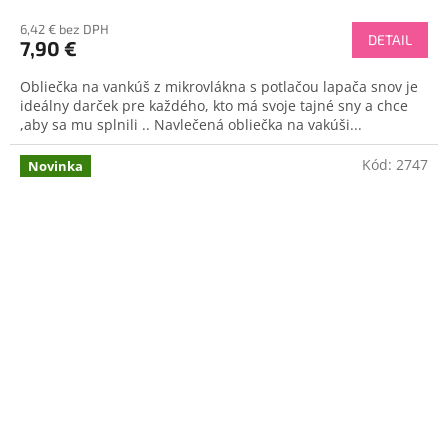
6,42 € bez DPH
DETAIL
7,90 €
Obliečka na vankúš z mikrovlákna s potlačou lapača snov je
ideálny darček pre každého, kto má svoje tajné sny a chce
,aby sa mu splnili .. Navlečená obliečka na vakúši...
Kód:
2747
Novinka