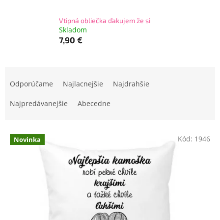
Vtipná obliečka ďakujem že si
Skladom
7,90 €
R
a
Odporúčame
Najlacnejšie
Najdrahšie
d
e
Najpredávanejšie
Abecedne
n
i
V
e
Kód:
1946
Novinka
ý
p
p
r
i
o
s
d
p
u
r
k
o
t