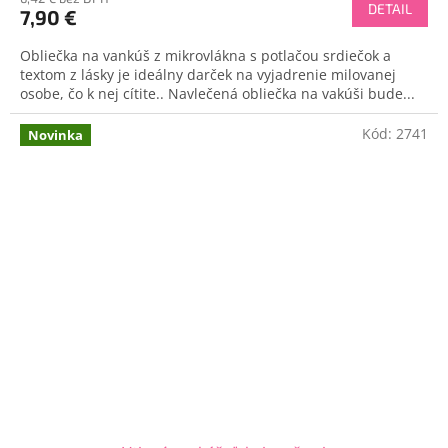
DETAIL
7,90 €
Obliečka na vankúš z mikrovlákna s potlačou srdiečok a
textom z lásky je ideálny darček na vyjadrenie milovanej
osobe, čo k nej cítite.. Navlečená obliečka na vakúši bude...
Kód:
2741
Novinka