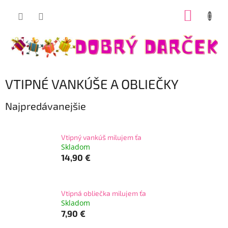
Prejsť
NÁKUP
na
Dobrý darček
obsah
KOŠÍK
VTIPNÉ VANKÚŠE A OBLIEČKY
Najpredávanejšie
Vtipný vankúš milujem ťa
Skladom
14,90 €
Vtipná obliečka milujem ťa
Skladom
7,90 €