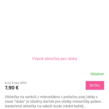
Vtipná obliečka pes láska
Skladom
6,42 € bez DPH
DETAIL
7,90 €
Obliečka na vankúš z mikrovlákna s potlačou psej labky v
slove "láska" je ideálny darček pre všetky milovníčky psíkov..
Navlečená obliečka na vakúši bude zdobiť každý...