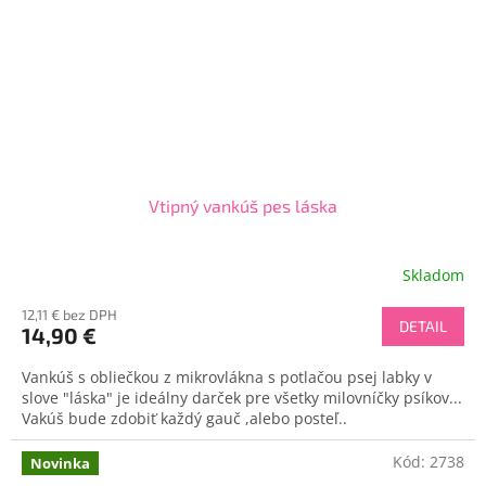
Vtipný vankúš pes láska
Skladom
12,11 € bez DPH
DETAIL
14,90 €
Vankúš s obliečkou z mikrovlákna s potlačou psej labky v
slove "láska" je ideálny darček pre všetky milovníčky psíkov...
Vakúš bude zdobiť každý gauč ,alebo posteľ..
Kód:
2738
Novinka