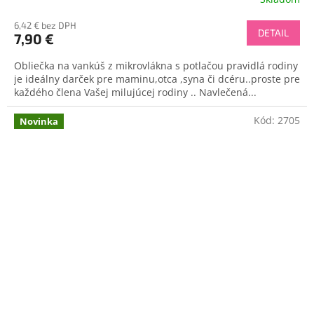
6,42 € bez DPH
DETAIL
7,90 €
Obliečka na vankúš z mikrovlákna s potlačou pravidlá rodiny
je ideálny darček pre maminu,otca ,syna či dcéru..proste pre
každého člena Vašej milujúcej rodiny .. Navlečená...
Kód:
2705
Novinka