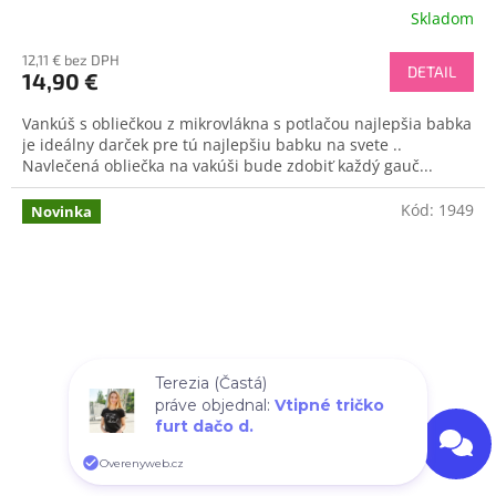
Skladom
12,11 € bez DPH
DETAIL
14,90 €
Vankúš s obliečkou z mikrovlákna s potlačou najlepšia babka
je ideálny darček pre tú najlepšiu babku na svete ..
Navlečená obliečka na vakúši bude zdobiť každý gauč...
Kód:
1949
Novinka
Terezia (Častá)
práve objednal:
Vtipné tričko
furt dačo d.
Overenyweb.cz