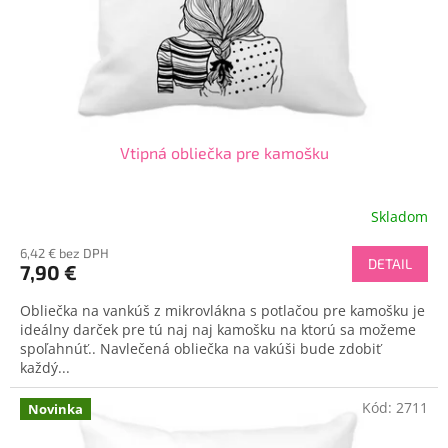
d
o
u
v
k
t
o
v
Vtipná obliečka pre kamošku
Skladom
6,42 € bez DPH
DETAIL
7,90 €
Obliečka na vankúš z mikrovlákna s potlačou pre kamošku je
ideálny darček pre tú naj naj kamošku na ktorú sa možeme
spoľahnúť.. Navlečená obliečka na vakúši bude zdobiť
každý...
Kód:
2711
Novinka