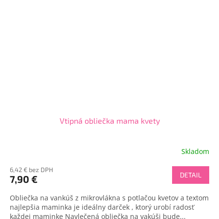
Vtipná obliečka mama kvety
Skladom
6,42 € bez DPH
DETAIL
7,90 €
Obliečka na vankúš z mikrovlákna s potlačou kvetov a textom
najlepšia maminka je ideálny darček , ktorý urobí radosť
každej maminke Navlečená obliečka na vakúši bude...