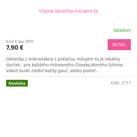
Vtipná obliečka milujem ťa
Skladom
6,42 € bez DPH
DETAIL
7,90 €
Obliečka z mikrovlákna s potlačou milujem ťa je ideálny
darček , pre každého milovaného človeka,ktorého ľúbime..
Vakúš bude zdobiť každý gauč ,alebo posteľ..
Kód:
2717
Novinka