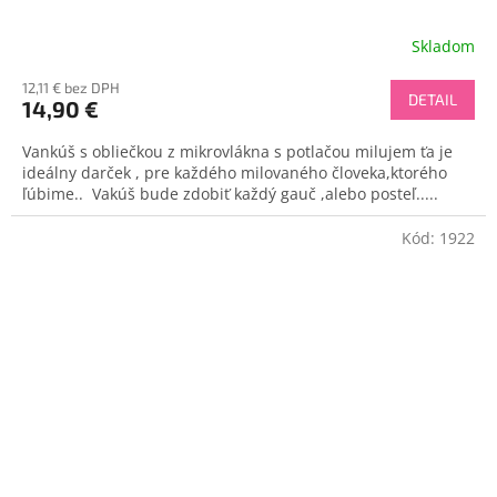
Skladom
12,11 € bez DPH
DETAIL
14,90 €
Vankúš s obliečkou z mikrovlákna s potlačou milujem ťa je
ideálny darček , pre každého milovaného človeka,ktorého
ľúbime.. Vakúš bude zdobiť každý gauč ,alebo posteľ.....
Kód:
1922