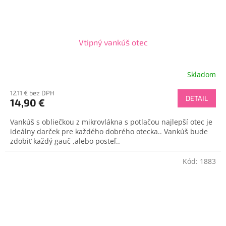
Vtipný vankúš otec
Skladom
12,11 € bez DPH
DETAIL
14,90 €
Vankúš s obliečkou z mikrovlákna s potlačou najlepší otec je
ideálny darček pre každého dobrého otecka.. Vankúš bude
zdobiť každý gauč ,alebo posteľ..
Kód:
1883