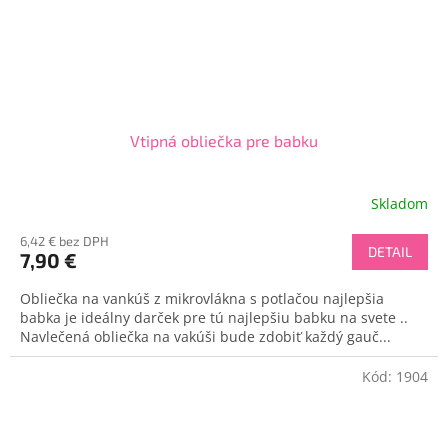
Vtipná obliečka pre babku
Skladom
6,42 € bez DPH
DETAIL
7,90 €
Obliečka na vankúš z mikrovlákna s potlačou najlepšia
babka je ideálny darček pre tú najlepšiu babku na svete ..
Navlečená obliečka na vakúši bude zdobiť každý gauč...
Kód:
1904