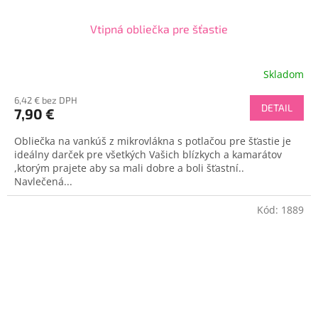
Vtipná obliečka pre šťastie
Skladom
6,42 € bez DPH
DETAIL
7,90 €
Obliečka na vankúš z mikrovlákna s potlačou pre šťastie je
ideálny darček pre všetkých Vašich blízkych a kamarátov
,ktorým prajete aby sa mali dobre a boli šťastní..
Navlečená...
Kód:
1889