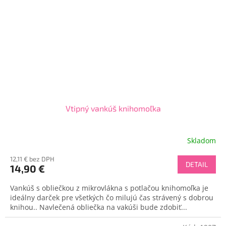
Vtipný vankúš knihomoľka
Skladom
12,11 € bez DPH
DETAIL
14,90 €
Vankúš s obliečkou z mikrovlákna s potlačou knihomoľka je
ideálny darček pre všetkých čo milujú čas strávený s dobrou
knihou.. Navlečená obliečka na vakúši bude zdobiť...