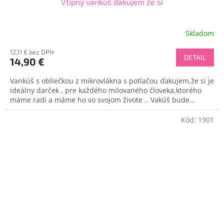
Vtipný vankúš ďakujem že si
Skladom
12,11 € bez DPH
DETAIL
14,90 €
Vankúš s obliečkou z mikrovlákna s potlačou ďakujem,že si je
ideálny darček , pre každého milovaného človeka,ktorého
máme radi a máme ho vo svojom živote .. Vakúš bude...
Kód:
1901