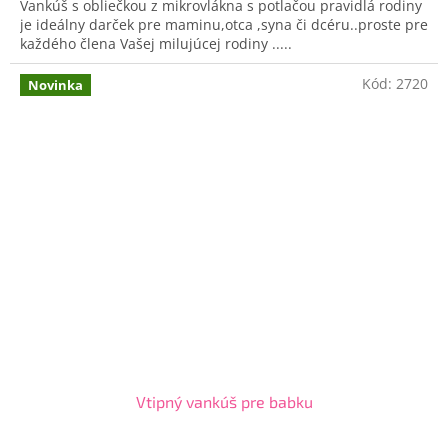
Vankúš s obliečkou z mikrovlákna s potlačou pravidlá rodiny
je ideálny darček pre maminu,otca ,syna či dcéru..proste pre
každého člena Vašej milujúcej rodiny .....
Kód:
2720
Novinka
Vtipný vankúš pre babku