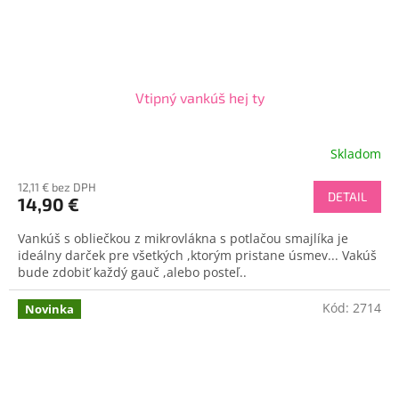
Send
Vtipný vankúš hej ty
Powered by chaterimo
Skladom
12,11 € bez DPH
DETAIL
14,90 €
Vankúš s obliečkou z mikrovlákna s potlačou smajlíka je
ideálny darček pre všetkých ,ktorým pristane úsmev... Vakúš
bude zdobiť každý gauč ,alebo posteľ..
Kód:
2714
Novinka