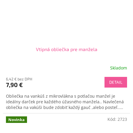
Vtipná obliečka pre manžela
Skladom
6,42 € bez DPH
DETAIL
7,90 €
Obliečka na vankúš z mikrovlákna s potlačou manžel je
ideálny darček pre každého úžasného manžela.. Navlečená
obliečka na vakúši bude zdobiť každý gauč ,alebo posteľ.....
Kód:
2723
Novinka