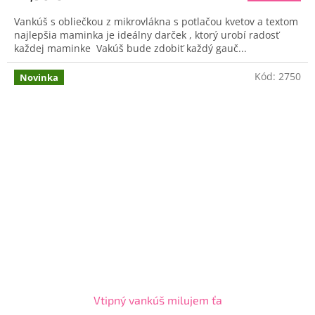
Vankúš s obliečkou z mikrovlákna s potlačou kvetov a textom
najlepšia maminka je ideálny darček , ktorý urobí radosť
každej maminke Vakúš bude zdobiť každý gauč...
Kód:
2750
Novinka
Vtipný vankúš milujem ťa