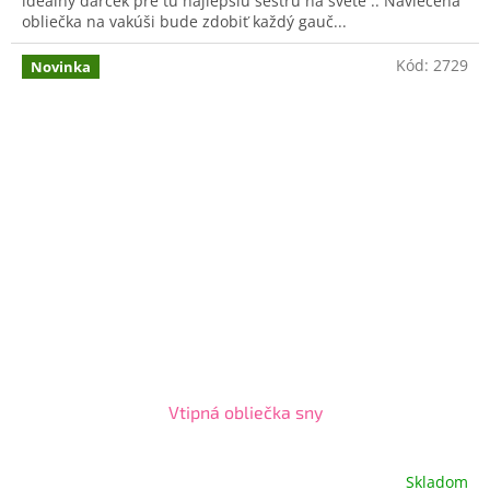
ideálny darček pre tú najlepšiu sestru na svete .. Navlečená
obliečka na vakúši bude zdobiť každý gauč...
Kód:
2729
Novinka
Vtipná obliečka sny
Skladom