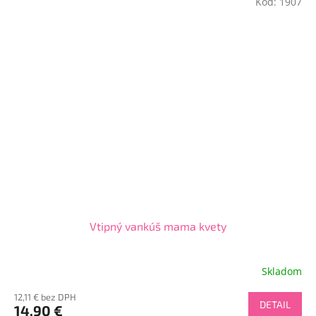
Kód:
1907
Vtipný vankúš mama kvety
Skladom
12,11 € bez DPH
DETAIL
14,90 €