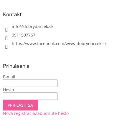
á
p
ä
Kontakt
t
i
info
@
dobrydarcek.sk
e
0911507767
https://www.facebook.com/www.dobrydarcek.sk
Prihlásenie
E-mail
Heslo
PRIHLÁSIŤ SA
Nová registrácia
Zabudnuté heslo