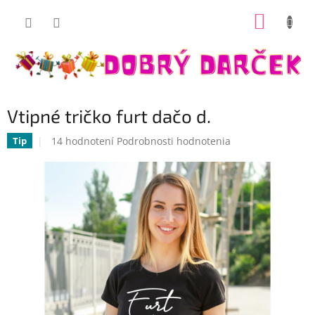
Prejsť
NÁKUP
na
Dobrý darček
obsah
KOŠÍK
Vtipné tričko furt dačo d.
Priemerné
14 hodnotení
Podrobnosti hodnotenia
Tip
hodnotenie
produktu
je
5,0
z
5
hviezdičiek.