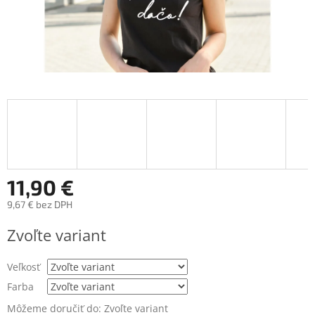
11,90 €
9,67 € bez DPH
Jednotková
Zvoľte variant
cena:
Veľkosť
Farba
Môžeme doručiť do:
Zvoľte variant