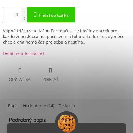
Pridať do košíka
Vtipné tričko s potlačou
Furt dačo... je ideálny darček pre
každú ženu ,ktorá má pocit ,že má toho veľa..furt každý niečo
chce a ona nemá čas pre seba a nestíha..
Detailné informácie
OPÝTAŤ SA
ZDIEĽAŤ
Popis
Hodnotenie (14)
Diskusia
Podrobný popis
Single Jersey, 100 % bavlna