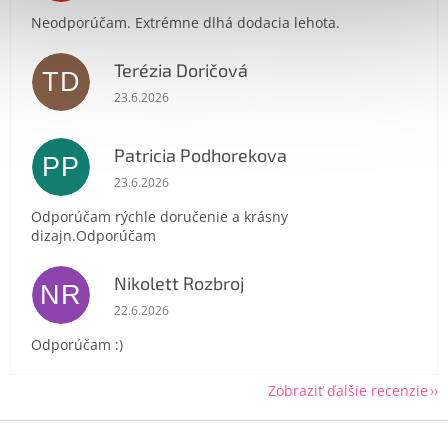
Neodporúčam. Extrémne dlhá dodacia lehota.
Terézia Doričová
TD
Hodnotenie obchodu je 5 z 5 hviezdičiek.
23.6.2026
Send
Powered by chaterimo
Patricia Podhorekova
PP
Hodnotenie obchodu je 5 z 5 hviezdičiek.
23.6.2026
Odporúčam rýchle doručenie a krásny
dizajn.Odporúčam
Nikolett Rozbroj
NR
Hodnotenie obchodu je 5 z 5 hviezdičiek.
22.6.2026
Odporúčam :)
Zobraziť ďalšie recenzie
Z