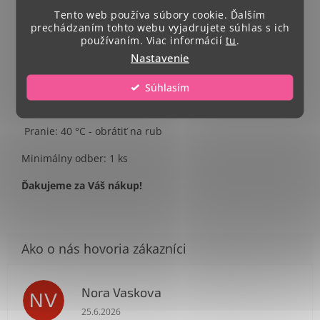
Tento web používa súbory cookie. Ďalším
Strih - zúžený
prechádzaním tohto webu vyjadrujete súhlas s ich
používaním. Viac informácií
tu
.
Celkový rozmer potlače A4.
Nastavenie
Umiestnenie potlače- na stred trička
Súhlasím
Veľkosti: S - XXL
Pranie: 40 °C - obrátiť na rub
Minimálny odber: 1 ks
Ďakujeme za Váš nákup!
Nora Vaskova
NV
Hodnotenie obchodu je 1 z 5 hviezdičiek.
25.6.2026