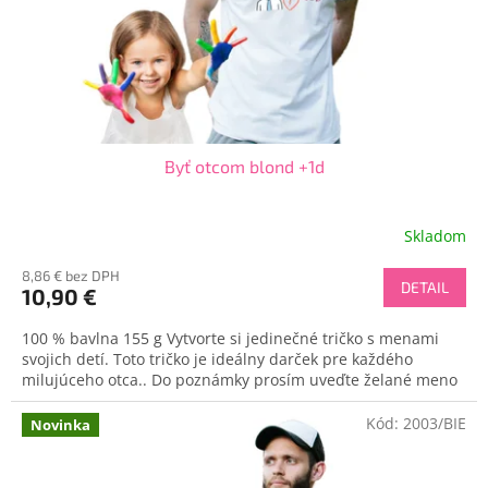
d
o
u
v
k
t
o
v
Byť otcom blond +1d
Skladom
8,86 € bez DPH
DETAIL
10,90 €
100 % bavlna 155 g Vytvorte si jedinečné tričko s menami
svojich detí. Toto tričko je ideálny darček pre každého
milujúceho otca.. Do poznámky prosím uveďte želané meno
Kód:
2003/BIE
Novinka