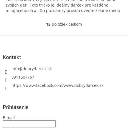
svojich detí. Toto tričko je ideálny darček pre každého
milujúceho otca.. Do poznámky prosím uveďte želané meno
15
položiek celkom
O
v
l
Z
á
á
d
p
a
ä
Kontakt
c
t
i
i
info
@
dobrydarcek.sk
e
p
e
0911507767
r
https://www.facebook.com/www.dobrydarcek.sk
v
k
y
v
Prihlásenie
ý
p
E-mail
i
s