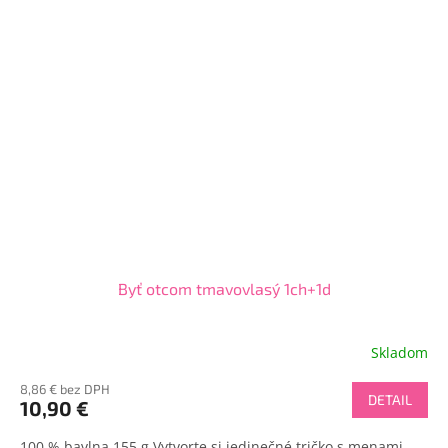
Byť otcom tmavovlasý 1ch+1d
Skladom
8,86 € bez DPH
DETAIL
10,90 €
100 % bavlna 155 g Vytvorte si jedinečné tričko s menami