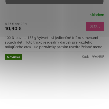
Skladom
8,86 € bez DPH
DETAIL
10,90 €
100 % bavlna 155 g Vytvorte si jedinečné tričko s menami
svojich detí. Toto tričko je ideálny darček pre každého
milujúceho otca.. Do poznámky prosím uveďte želané meno
Kód:
1994/BIE
Novinka