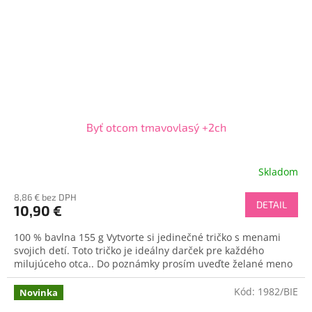
Byť otcom tmavovlasý +2ch
Skladom
8,86 € bez DPH
DETAIL
10,90 €
100 % bavlna 155 g Vytvorte si jedinečné tričko s menami
svojich detí. Toto tričko je ideálny darček pre každého
milujúceho otca.. Do poznámky prosím uveďte želané meno
Kód:
1982/BIE
Novinka