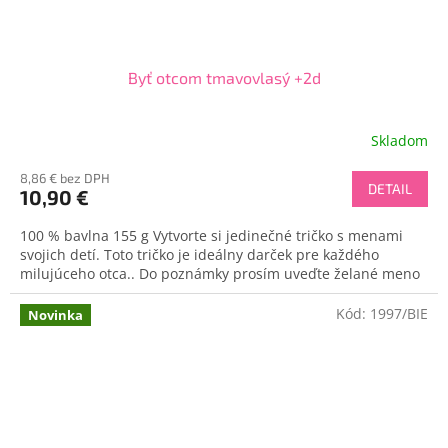
Byť otcom tmavovlasý +2d
Skladom
8,86 € bez DPH
DETAIL
10,90 €
100 % bavlna 155 g Vytvorte si jedinečné tričko s menami
svojich detí. Toto tričko je ideálny darček pre každého
milujúceho otca.. Do poznámky prosím uveďte želané meno
Kód:
1997/BIE
Novinka