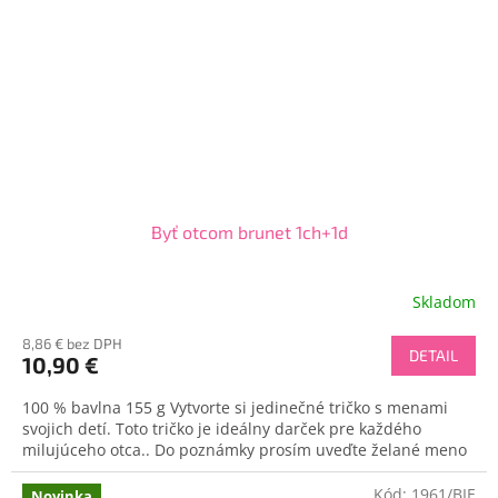
Byť otcom brunet 1ch+1d
Skladom
8,86 € bez DPH
DETAIL
10,90 €
100 % bavlna 155 g Vytvorte si jedinečné tričko s menami
svojich detí. Toto tričko je ideálny darček pre každého
milujúceho otca.. Do poznámky prosím uveďte želané meno
Kód:
1961/BIE
Novinka