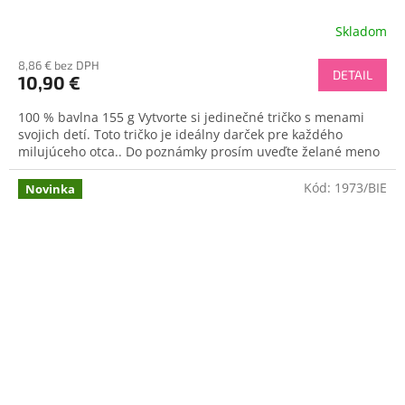
Skladom
8,86 € bez DPH
DETAIL
10,90 €
100 % bavlna 155 g Vytvorte si jedinečné tričko s menami
svojich detí. Toto tričko je ideálny darček pre každého
milujúceho otca.. Do poznámky prosím uveďte želané meno
Kód:
1973/BIE
Novinka