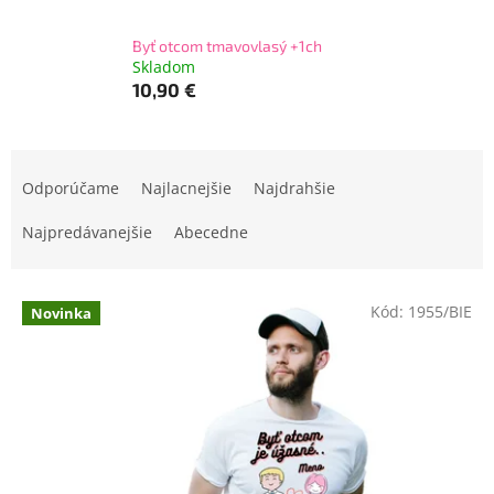
Byť otcom tmavovlasý +1ch
Skladom
10,90 €
R
a
Odporúčame
Najlacnejšie
Najdrahšie
d
e
Najpredávanejšie
Abecedne
n
i
V
e
Kód:
1955/BIE
Novinka
ý
p
p
r
i
o
s
d
p
u
r
k
o
t