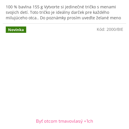
Powered by chaterimo
100 % bavlna 155 g Vytvorte si jedinečné tričko s menami
svojich detí. Toto tričko je ideálny darček pre každého
milujúceho otca.. Do poznámky prosím uveďte želané meno
Kód:
2000/BIE
Novinka
Byť otcom tmavovlasý +1ch