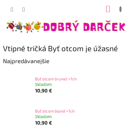
Prejsť
NÁKUP
na
Dobrý darček
obsah
KOŠÍK
Vtipné tričká Byť otcom je úžasné
Najpredávanejšie
Byť otcom brunet +1ch
Skladom
10,90 €
Byť otcom blond +1ch
Skladom
10,90 €