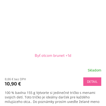
Byť otcom brunet +1d
Skladom
8,86 € bez DPH
DETAIL
10,90 €
100 % bavlna 155 g Vytvorte si jedinečné tričko s menami
svojich detí. Toto tričko je ideálny darček pre každého
milujúceho otca.. Do poznámky prosím uveďte želané meno