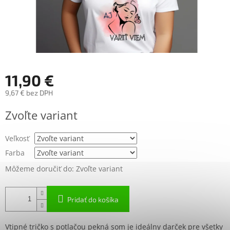
11,90 €
9,67 € bez DPH
Jednotková
Zvoľte variant
cena:
Veľkosť
Farba
Môžeme doručiť do:
Zvoľte variant
Pridať do košíka
Vtipné tričko s potlačou pekná som je ideálny darček pre všetky