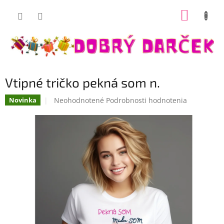
Prejsť
NÁKUP
na
Dobrý darček
obsah
KOŠÍK
Vtipné tričko pekná som n.
Priemerné
Neohodnotené
Podrobnosti hodnotenia
Novinka
hodnotenie
produktu
je
0,0
z
5
hviezdičiek.