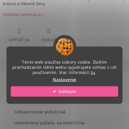
krásne a šikovné ženy
Detailné informácie
OPÝTAŤ SA
ZDIEĽAŤ
Tento web používa súbory cookie. Ďalším
Popis
Hodnotenie
Diskusia
prechádzaním tohto webu vyjadrujete súhlas s ich
používaním. Viac informácií
tu
.
Podrobný popis
Nastavenie
Single Jersey, 100 % bavlna
Súhlasím
Strih - zúžený
Celkový rozmer potlače A4.
Umiestnenie potlače- na stred trička