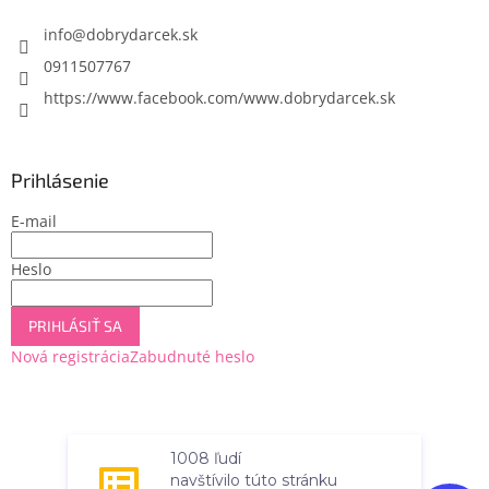
t
i
info
@
dobrydarcek.sk
e
0911507767
https://www.facebook.com/www.dobrydarcek.sk
Prihlásenie
E-mail
Heslo
PRIHLÁSIŤ SA
Nová registrácia
Zabudnuté heslo
Vytvoril Shoptet
1008 ľudí
navštívilo túto stránku