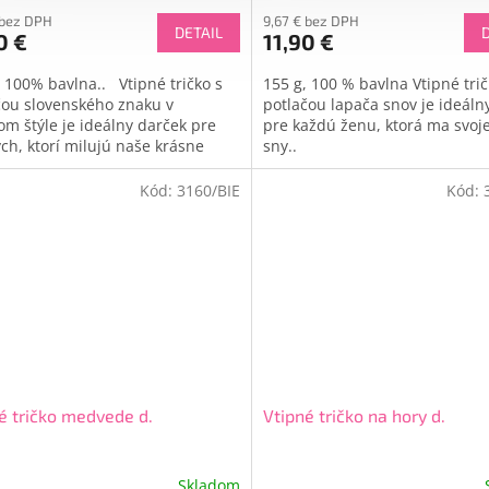
 bez DPH
9,67 € bez DPH
DETAIL
0 €
11,90 €
, 100% bavlna.. Vtipné tričko s
155 g, 100 % bavlna Vtipné trič
čou slovenského znaku v
potlačou lapača snov je ideáln
om štýle je ideálny darček pre
pre každú ženu, ktorá ma svoje
ých, ktorí milujú naše krásne
sny..
sko a sú na to...
Kód:
3160/BIE
Kód:
é tričko medvede d.
Vtipné tričko na hory d.
Skladom