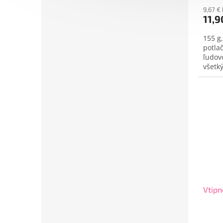
9,67 €
11,9
155 g
potla
ľudov
všetk
Sloven
Vtipn