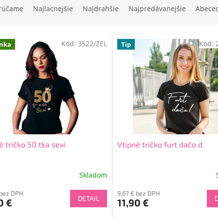
rúčame
Najlacnejšie
Najdrahšie
Najpredávanejšie
Abece
Kód:
3522/ZEL
Kód:
nka
Tip
é tričko 50 tka sexi
Vtipné tričko furt dačo d.
Skladom
Priemerné
hodnotenie
 bez DPH
9,67 € bez DPH
produktu
DETAIL
0 €
11,90 €
je
5,0