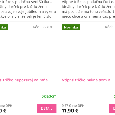
 tričko s potlačou sexi 50 tka ..
Vtipné tričko s potlačou Furt da
z
eálny darček pre každú ženu
ideálny darček pre každú ženu 
5
 oslavuje svoje jubileum a vyzerá
má pocit ,že má toho veľa..furt
hviezdičiek.
skvelo..a vie ,že vek je len číslo
niečo chce a ona nemá čas pre
nestíha..
Kód:
3531/BIE
Kód:
nka
Novinka
é tričko nepozeraj na mňa
Vtipné tričko pekná som n.
Skladom
 bez DPH
9,67 € bez DPH
DETAIL
0 €
11,90 €