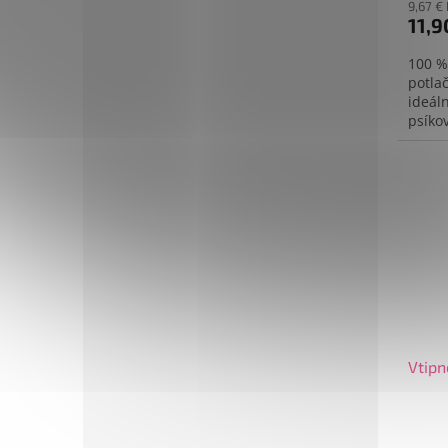
9,67 €
11,9
100 %
potlač
ideál
psíkov
Vtipn