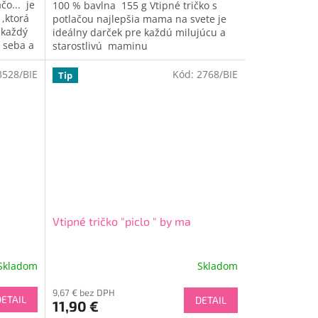
čo... je
100 % bavlna 155 g Vtipné tričko s
,ktorá
potlačou najlepšia mama na svete je
 každý
ideálny darček pre každú milujúcu a
 seba a
starostlivú maminu
3528/BIE
Kód:
2768/BIE
Tip
Vtipné tričko "piclo " by ma
Skladom
Skladom
Priemerné
hodnotenie
9,67 € bez DPH
produktu
DETAIL
DETAIL
11,90 €
je