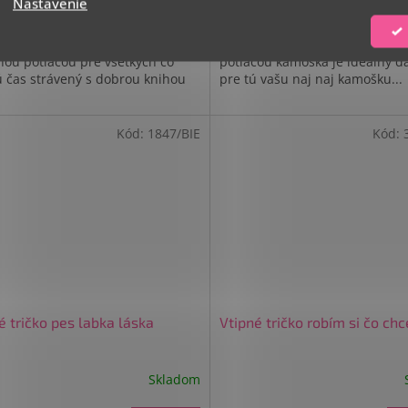
DETAIL
Nastavenie
0 €
11,90 €
 ,100 % bavlna Vtipné tričko
100 % bavlna 155 g Vtipné trič
pnou potlačou pre všetkých čo
potlačou kamoška je ideálny d
ú čas strávený s dobrou knihou
pre tú vašu naj naj kamošku...
Kód:
1847/BIE
Kód:
é tričko pes labka láska
Vtipné tričko robím si čo ch
Skladom