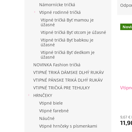
a
Námornícke tričká
Odpo
d
Vtipné rodinné tričká
e
Vtipné tričká Byť mamou je
V
n
úžasné
Novi
ý
i
Vtipné tričká Byť otcom je úžasné
p
e
Vtipné tričká Byť babkou je
i
p
úžasné
s
r
Vtipné tričká Byť dedkom je
p
o
úžasné
r
d
NOVINKA Fashion tričká
o
u
VTIPNÉ TRIKÁ DÁMSKE DLHÝ RUKÁV
d
k
VTIPNÉ PÁNSKE TRIKÁ DLHÝ RUKÁV
u
t
Vtipn
VTIPNÉ TRIČKÁ PRE TEHULKY
k
o
t
v
HRNČEKY
o
Vtipné biele
v
Vtipné farebné
9,67 €
Náučné
11,9
Vtipné hrnčeky s písmenkami