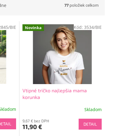
77
položiek celkom
dne
2845/BIE
Kód:
3534/BIE
Novinka
Vtipné tričko najlepšia mama
korunka
Skladom
Skladom
9,67 € bez DPH
DETAIL
DETAIL
11,90 €