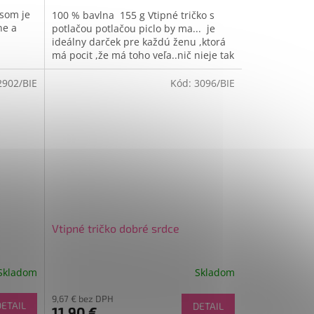
5,0
 som je
100 % bavlna 155 g Vtipné tričko s
z
ý darček
ne a
potlačou potlačou piclo by ma... je
5
ideálny darček pre každú ženu ,ktorá
hviezdičiek.
má pocit ,že má toho veľa..nič nieje tak
ako má byť...
2902/BIE
Kód:
3096/BIE
Vtipné tričko dobré srdce
Skladom
Skladom
9,67 € bez DPH
DETAIL
DETAIL
11,90 €