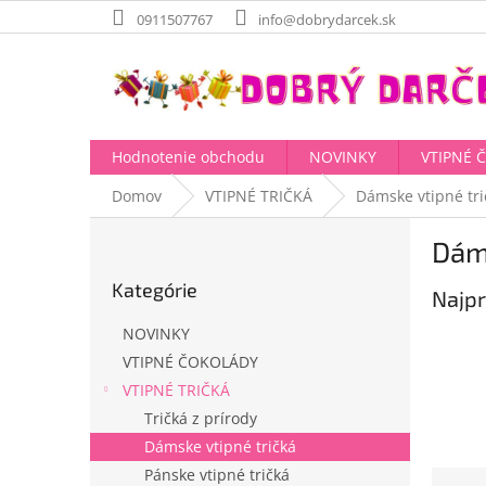
Prejsť
0911507767
info@dobrydarcek.sk
na
obsah
Hodnotenie obchodu
NOVINKY
VTIPNÉ 
Domov
VTIPNÉ TRIČKÁ
Dámske vtipné tri
B
Dáms
o
Preskočiť
č
Kategórie
kategórie
Najpr
n
ý
NOVINKY
p
VTIPNÉ ČOKOLÁDY
a
VTIPNÉ TRIČKÁ
n
e
Tričká z prírody
l
Dámske vtipné tričká
Pánske vtipné tričká
R