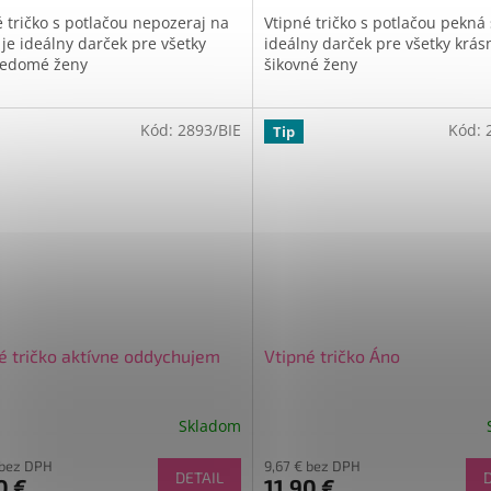
é tričko s potlačou nepozeraj na
Vtipné tričko s potlačou pekná
Dobr
 je ideálny darček pre všetky
ideálny darček pre všetky krás
edomé ženy
šikovné ženy
Kód:
2893/BIE
Kód:
Tip
é tričko aktívne oddychujem
Vtipné tričko Áno
Skladom
Priemerné
hodnotenie
 bez DPH
9,67 € bez DPH
produktu
DETAIL
0 €
11,90 €
je