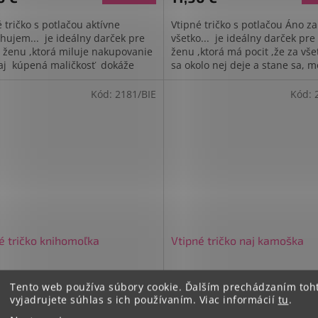
5,0
 tričko s potlačou aktívne
Vtipné tričko s potlačou Áno za
z
hujem... je ideálny darček pre
všetko... je ideálny darček pre
5
 ženu ,ktorá miluje nakupovanie
ženu ,ktorá má pocit ,že za vše
hviezdičiek.
 aj kúpená maličkosť dokáže
sa okolo nej deje a stane sa, 
ť náladu aj celý deň...
práve "ona"..
Kód:
2181/BIE
Kód:
é tričko knihomoľka
Vtipné tričko naj kamoška
Skladom
Tento web používa súbory cookie. Ďalším prechádzaním to
vyjadrujete súhlas s ich používaním. Viac informácií
tu
.
 bez DPH
9,67 € bez DPH