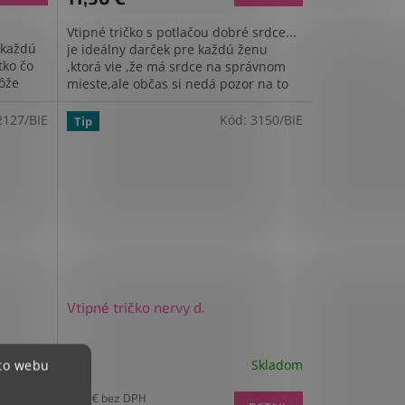
Vtipné tričko s potlačou dobré srdce...
 každú
je ideálny darček pre každú ženu
tko čo
,ktorá vie ,že má srdce na správnom
môže
mieste,ale občas si nedá pozor na to
čo povie..a potom ju to aj...
2127/BIE
Kód:
3150/BIE
Tip
Vtipné tričko nervy d.
Skladom
Skladom
hto webu
9,67 € bez DPH