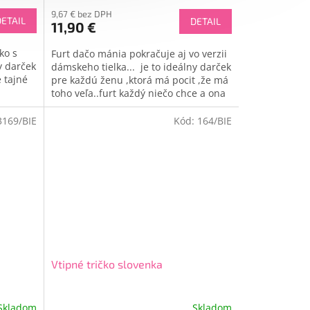
9,67 € bez DPH
DETAIL
DETAIL
11,90 €
ko s
Furt dačo mánia pokračuje aj vo verzii
y darček
dámskeho tielka... je to ideálny darček
 tajné
pre každú ženu ,ktorá má pocit ,že má
toho veľa..furt každý niečo chce a ona
nemá čas pre...
3169/BIE
Kód:
164/BIE
Vtipné tričko slovenka
Skladom
Skladom
Priemerné