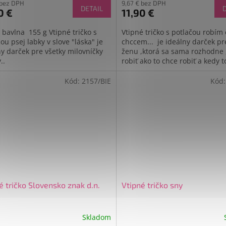
 bez DPH
9,67 € bez DPH
DETAIL
0 €
11,90 €
 bavlna 155 g Vtipné tričko s
Vtipné tričko s potlačou robím 
ou psej labky v slove "láska" je
chccem... je ideálny darček p
ny darček pre všetky milovníčky
ženu ,ktorá sa sama rozhodne 
..
robiť ako to chce robiť a kedy 
robiť..nikto jej to nebude...
Kód:
2157/BIE
Kód
é tričko Slovensko znak d.n.
Vtipné tričko sny
Skladom