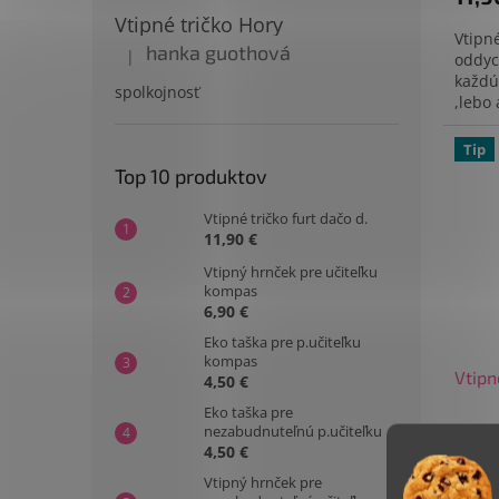
Vtipné tričko Hory
Vtipné
hanka guothová
|
oddyc
Hodnotenie produktu je 5 z 5 hviezdičiek.
každú
spolkojnosť
,lebo
zlepši
Tip
Top 10 produktov
Vtipné tričko furt dačo d.
11,90 €
Vtipný hrnček pre učiteľku
kompas
6,90 €
Eko taška pre p.učiteľku
kompas
Vtipn
4,50 €
Eko taška pre
nezabudnuteľnú p.učiteľku
4,50 €
Vtipný hrnček pre
9,67 €