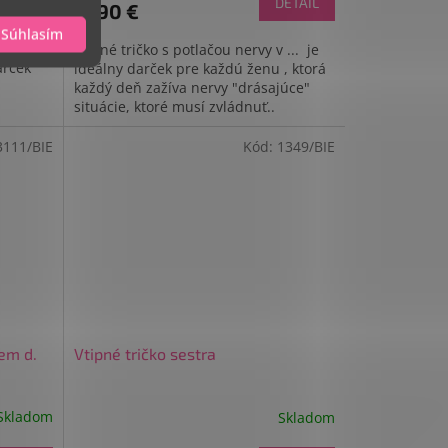
DETAIL
DETAIL
11,90 €
Súhlasím
ko s
Vtipné tričko s potlačou nervy v ... je
arček
ideálny darček pre každú ženu , ktorá
každý deň zažíva nervy "drásajúce"
situácie, ktoré musí zvládnuť..
3111/BIE
Kód:
1349/BIE
cem d.
Vtipné tričko sestra
Skladom
Skladom
Priemerné
hodnotenie