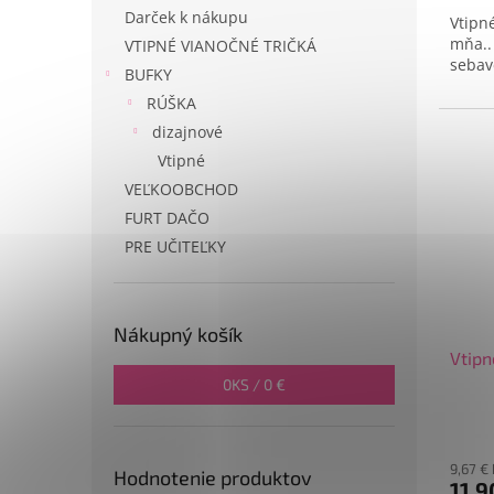
Darček k nákupu
Vtipn
mňa..
VTIPNÉ VIANOČNÉ TRIČKÁ
sebav
BUFKY
RÚŠKA
dizajnové
Vtipné
VEĽKOOBCHOD
FURT DAČO
PRE UČITEĽKY
Nákupný košík
Vtipn
0
KS /
0 €
9,67 €
Hodnotenie produktov
11,9