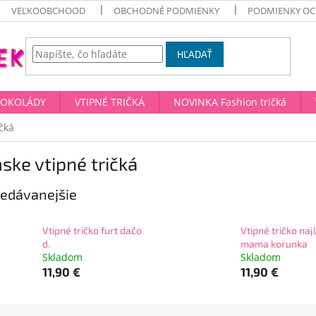
VEĽKOOBCHOOD
OBCHODNÉ PODMIENKY
PODMIENKY OC
HĽADAŤ
ČOKOLÁDY
VTIPNÉ TRIČKÁ
NOVINKA Fashion tričká
čká
ke vtipné tričká
edávanejšie
Vtipné tričko furt dačo
Vtipné tričko naj
d.
mama korunka
Skladom
Skladom
11,90 €
11,90 €