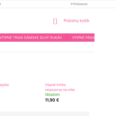
HRANY OSOBNÝCH ÚDAJOV
Prihlásenie
NÁKUPNÝ
Prázdny košík
KOŠÍK
VTIPNÉ TRIKÁ DÁMSKE DLHÝ RUKÁV
VTIPNÉ PÁNSKE TRIKÁ D
lepšia
Vtipné tričko
nepozeraj na mňa
Skladom
11,90 €