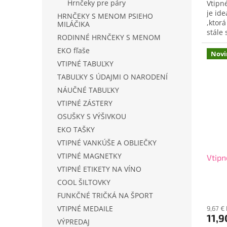
Hrnčeky pre páry
Vtipné
je id
HRNČEKY S MENOM PSIEHO
,ktorá
MILÁČIKA
stále 
RODINNÉ HRNČEKY S MENOM
EKO fľaše
Novi
VTIPNÉ TABUĽKY
TABUĽKY S ÚDAJMI O NARODENÍ
NÁUČNÉ TABUĽKY
VTIPNÉ ZÁSTERY
OSUŠKY S VÝŠIVKOU
EKO TAŠKY
VTIPNÉ VANKÚŠE A OBLIEČKY
VTIPNÉ MAGNETKY
Vtipn
VTIPNÉ ETIKETY NA VÍNO
COOL ŠILTOVKY
FUNKČNÉ TRIČKÁ NA ŠPORT
VTIPNÉ MEDAILE
9,67 €
11,9
VÝPREDAJ