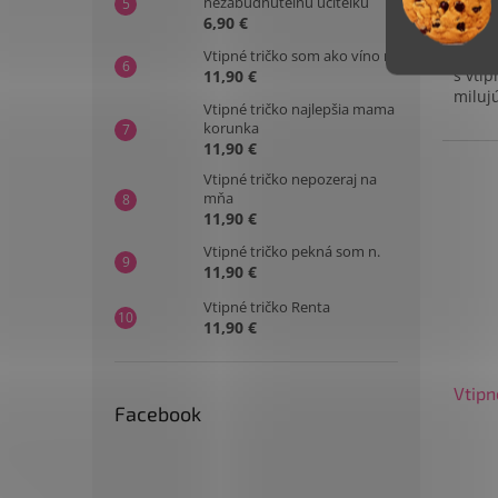
nezabudnuteľnú učiteľku
11,9
6,90 €
155 g
Vtipné tričko som ako víno n.
s vti
11,90 €
miluj
Vtipné tričko najlepšia mama
korunka
11,90 €
Vtipné tričko nepozeraj na
mňa
11,90 €
Vtipné tričko pekná som n.
11,90 €
Vtipné tričko Renta
11,90 €
Vtipn
Facebook