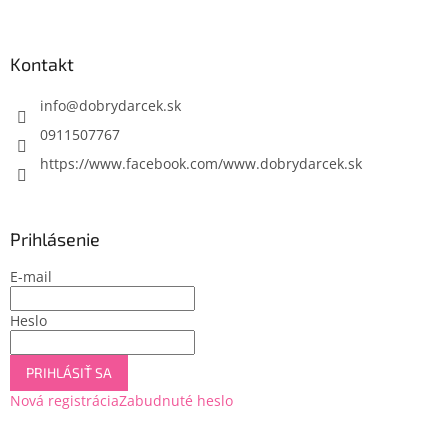
á
p
ä
Kontakt
t
i
info
@
dobrydarcek.sk
e
0911507767
https://www.facebook.com/www.dobrydarcek.sk
Prihlásenie
E-mail
Heslo
PRIHLÁSIŤ SA
Nová registrácia
Zabudnuté heslo