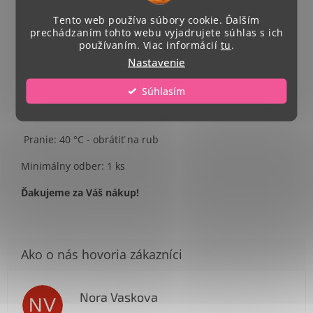
Single Jersey, 100 % bavlna
Tento web používa súbory cookie. Ďalším
prechádzaním tohto webu vyjadrujete súhlas s ich
Strih - zúžený
používaním. Viac informácií
tu
.
Celkový rozmer potlače A4.
Nastavenie
Umiestnenie potlače- na stred trička
Súhlasím
Veľkosti: S - XXL
Pranie: 40 °C - obrátiť na rub
Minimálny odber: 1 ks
Ďakujeme za Váš nákup!
Nora Vaskova
NV
Hodnotenie obchodu je 1 z 5 hviezdičiek.