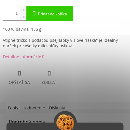
Pridať do košíka
100 % bavlna 155 g
Vtipné tričko s potlačou psej labky v slove "láska" je ideálny
darček pre všetky milovníčky psíkov..
Detailné informácie
OPÝTAŤ SA
ZDIEĽAŤ
Popis
Hodnotenie
Diskusia
Podrobný popis