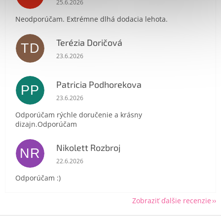
25.6.2026
Neodporúčam. Extrémne dlhá dodacia lehota.
Terézia Doričová
TD
Hodnotenie obchodu je 5 z 5 hviezdičiek.
23.6.2026
Send
Powered by chaterimo
Patricia Podhorekova
PP
Hodnotenie obchodu je 5 z 5 hviezdičiek.
23.6.2026
Odporúčam rýchle doručenie a krásny
dizajn.Odporúčam
Nikolett Rozbroj
NR
Hodnotenie obchodu je 5 z 5 hviezdičiek.
22.6.2026
Odporúčam :)
Zobraziť ďalšie recenzie
Z