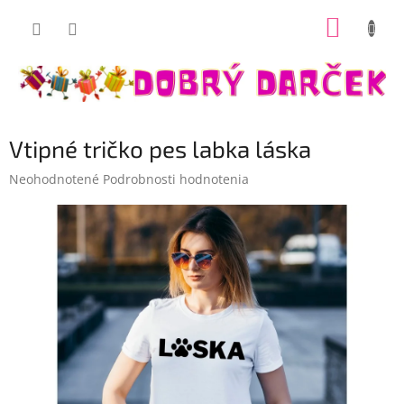
Prejsť
NÁKUP
na
Dobrý darček
obsah
KOŠÍK
Vtipné tričko pes labka láska
Priemerné
Neohodnotené
Podrobnosti hodnotenia
hodnotenie
produktu
je
0,0
z
5
hviezdičiek.