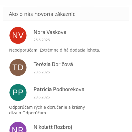
Send
Nora Vaskova
Powered by chaterimo
NV
Hodnotenie obchodu je 1 z 5 hviezdičiek.
25.6.2026
Neodporúčam. Extrémne dlhá dodacia lehota.
Terézia Doričová
TD
Hodnotenie obchodu je 5 z 5 hviezdičiek.
23.6.2026
Patricia Podhorekova
PP
Hodnotenie obchodu je 5 z 5 hviezdičiek.
23.6.2026
Odporúčam rýchle doručenie a krásny
dizajn.Odporúčam
Nikolett Rozbroj
NR