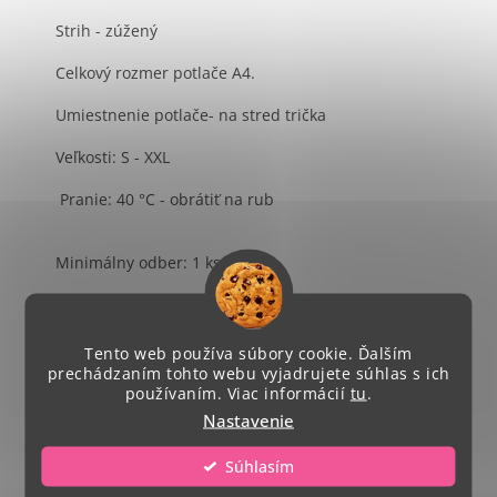
Strih - zúžený
Celkový rozmer potlače A4.
Umiestnenie potlače- na stred trička
Veľkosti: S - XXL
Pranie: 40 °C - obrátiť na rub
Minimálny odber: 1 ks
Ďakujeme za Váš nákup!
Tento web používa súbory cookie. Ďalším
prechádzaním tohto webu vyjadrujete súhlas s ich
používaním. Viac informácií
tu
.
Nastavenie
Súhlasím
Nora Vaskova
NV
Hodnotenie obchodu je 1 z 5 hviezdičiek.