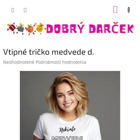
Prejsť
NÁKUP
na
Dobrý darček
obsah
KOŠÍK
Vtipné tričko medvede d.
Priemerné
Neohodnotené
Podrobnosti hodnotenia
hodnotenie
produktu
je
0,0
z
5
hviezdičiek.