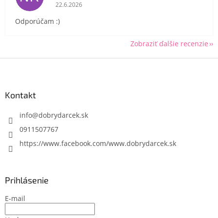
Hodnotenie obchodu je 5 z 5 hviezdičiek.
22.6.2026
Odporúčam :)
Zobraziť ďalšie recenzie
Z
á
p
ä
Kontakt
t
i
info
@
dobrydarcek.sk
e
0911507767
https://www.facebook.com/www.dobrydarcek.sk
Prihlásenie
E-mail