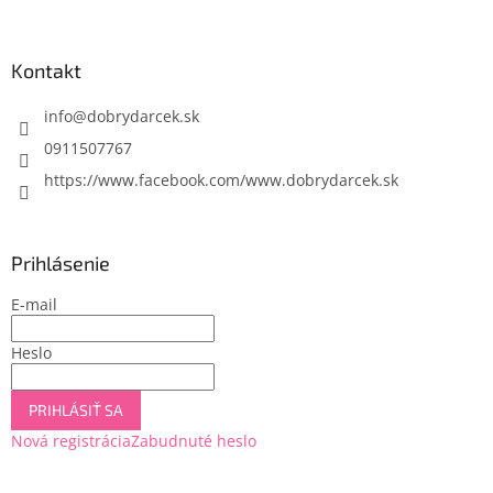
á
p
ä
Kontakt
t
i
info
@
dobrydarcek.sk
e
0911507767
https://www.facebook.com/www.dobrydarcek.sk
Prihlásenie
E-mail
Heslo
PRIHLÁSIŤ SA
Nová registrácia
Zabudnuté heslo