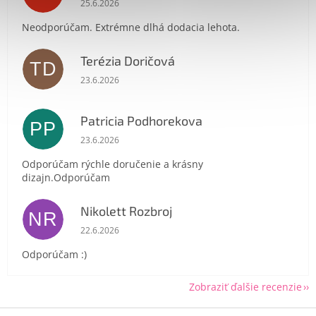
25.6.2026
Neodporúčam. Extrémne dlhá dodacia lehota.
Terézia Doričová
TD
Hodnotenie obchodu je 5 z 5 hviezdičiek.
23.6.2026
Send
Powered by chaterimo
Patricia Podhorekova
PP
Hodnotenie obchodu je 5 z 5 hviezdičiek.
23.6.2026
Odporúčam rýchle doručenie a krásny
dizajn.Odporúčam
Nikolett Rozbroj
NR
Hodnotenie obchodu je 5 z 5 hviezdičiek.
22.6.2026
Odporúčam :)
Zobraziť ďalšie recenzie
Z