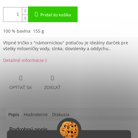
Pridať do košíka
100 % bavlna 155 g
Vtipné tričko s "námorníckou" potlačou je ideálny darček pre
všetky milovníčky vody, slnka, dovolenky a oddychu..
Detailné informácie
OPÝTAŤ SA
ZDIEĽAŤ
Popis
Hodnotenie
Diskusia
Podrobný popis