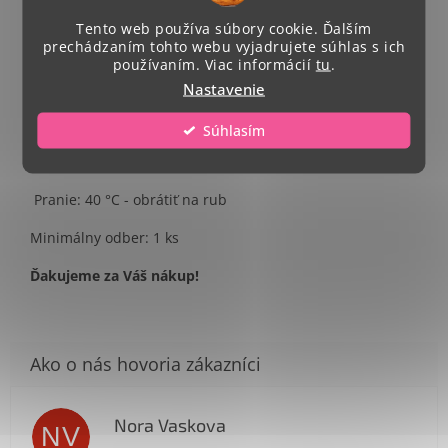
Single Jersey, 100 % bavlna
Tento web používa súbory cookie. Ďalším
prechádzaním tohto webu vyjadrujete súhlas s ich
Strih - zúžený
používaním. Viac informácií
tu
.
Celkový rozmer potlače A4.
Nastavenie
Umiestnenie potlače- na stred trička
Súhlasím
Veľkosti: S - XXL
Pranie: 40 °C - obrátiť na rub
Minimálny odber: 1 ks
Ďakujeme za Váš nákup!
Nora Vaskova
NV
Hodnotenie obchodu je 1 z 5 hviezdičiek.