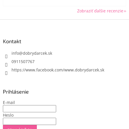
Zobraziť ďalšie recenzie
Z
á
p
ä
Kontakt
t
i
info
@
dobrydarcek.sk
e
0911507767
https://www.facebook.com/www.dobrydarcek.sk
Prihlásenie
E-mail
Heslo