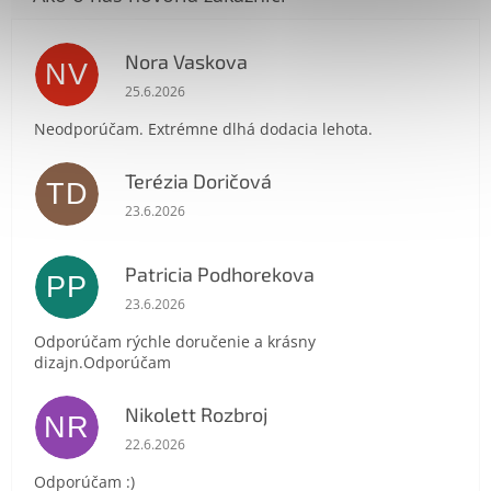
Nora Vaskova
NV
Hodnotenie obchodu je 1 z 5 hviezdičiek.
25.6.2026
Neodporúčam. Extrémne dlhá dodacia lehota.
Terézia Doričová
Send
TD
Hodnotenie obchodu je 5 z 5 hviezdičiek.
23.6.2026
Powered by chaterimo
Patricia Podhorekova
PP
Hodnotenie obchodu je 5 z 5 hviezdičiek.
23.6.2026
Odporúčam rýchle doručenie a krásny
dizajn.Odporúčam
Nikolett Rozbroj
NR
Hodnotenie obchodu je 5 z 5 hviezdičiek.
22.6.2026
Odporúčam :)