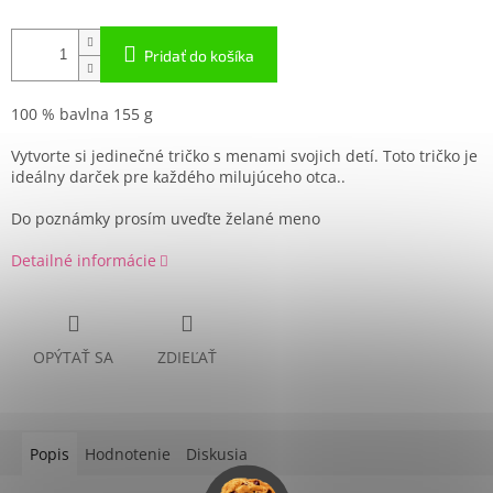
Pridať do košíka
100 % bavlna 155 g
Vytvorte si jedinečné tričko s menami svojich detí. Toto tričko je
ideálny darček pre každého milujúceho otca..
Do poznámky prosím uveďte želané meno
Detailné informácie
OPÝTAŤ SA
ZDIEĽAŤ
Popis
Hodnotenie
Diskusia