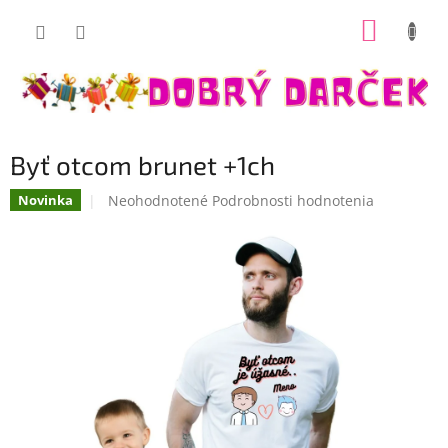
Prejsť
NÁKUP
na
Dobrý darček
obsah
KOŠÍK
Byť otcom brunet +1ch
Priemerné
Neohodnotené
Podrobnosti hodnotenia
Novinka
hodnotenie
produktu
je
0,0
z
5
hviezdičiek.