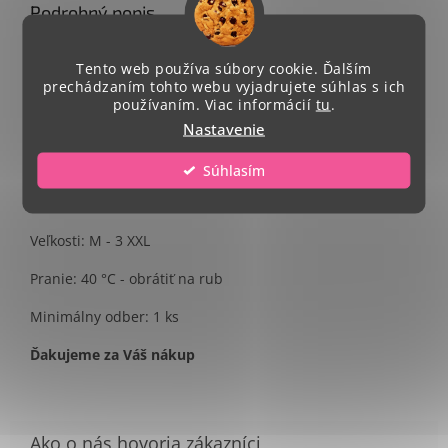
Podrobný popis
tričko s vtipnou potlačou
Tento web používa súbory cookie. Ďalším
prechádzaním tohto webu vyjadrujete súhlas s ich
Single Jersey, 100 % bavlna
používaním. Viac informácií
tu
.
Strih - unisex
Nastavenie
Celkový rozmer potlače A4.
Súhlasím
Umiestnenie potlače- na stred trička
Veľkosti: M - 3 XXL
Pranie: 40 °C - obrátiť na rub
Minimálny odber: 1 ks
Ďakujeme za Váš nákup