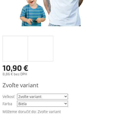
10,90 €
8,86 € bez DPH
Jednotková
Zvoľte variant
cena:
Veľkosť
Farba
Môžeme doručiť do:
Zvoľte variant