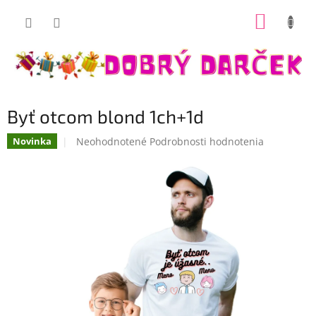
Prejsť
NÁKUP
na
Dobrý darček
obsah
KOŠÍK
Byť otcom blond 1ch+1d
Priemerné
Neohodnotené
Podrobnosti hodnotenia
Novinka
hodnotenie
produktu
je
0,0
z
5
hviezdičiek.