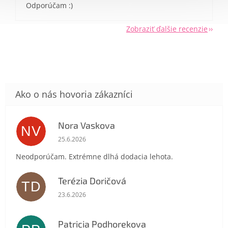
Odporúčam :)
Zobraziť ďalšie recenzie
Send
Powered by chaterimo
Nora Vaskova
NV
Hodnotenie obchodu je 1 z 5 hviezdičiek.
25.6.2026
Neodporúčam. Extrémne dlhá dodacia lehota.
Terézia Doričová
TD
Hodnotenie obchodu je 5 z 5 hviezdičiek.
23.6.2026
Patricia Podhorekova