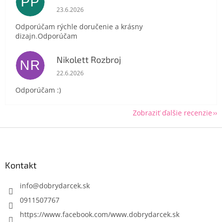
PP
Hodnotenie obchodu je 5 z 5 hviezdičiek.
23.6.2026
Odporúčam rýchle doručenie a krásny
dizajn.Odporúčam
Nikolett Rozbroj
NR
Hodnotenie obchodu je 5 z 5 hviezdičiek.
22.6.2026
Odporúčam :)
Zobraziť ďalšie recenzie
Z
á
p
ä
Kontakt
t
i
info
@
dobrydarcek.sk
e
0911507767
https://www.facebook.com/www.dobrydarcek.sk