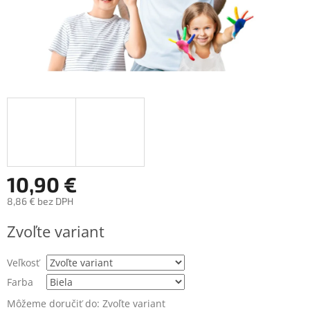
10,90 €
8,86 € bez DPH
Jednotková
Zvoľte variant
cena:
Veľkosť
Farba
Môžeme doručiť do:
Zvoľte variant