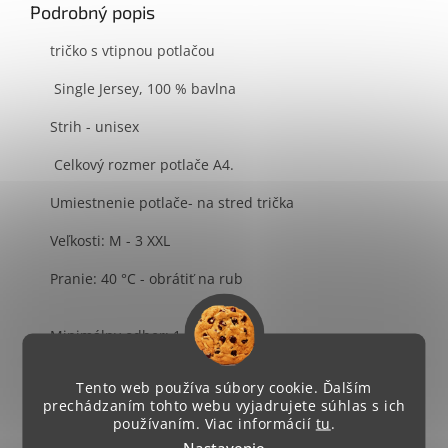
Podrobný popis
tričko s vtipnou potlačou
Single Jersey, 100 % bavlna
Strih - unisex
Celkový rozmer potlače A4.
Umiestnenie potlače- na stred trička
Veľkosti: M - 3 XXL
Pranie: 40 °C - obrátiť na rub
Minimálny odber: 1 ks
Ďakujeme za Váš nákup
Tento web používa súbory cookie. Ďalším
prechádzaním tohto webu vyjadrujete súhlas s ich
používaním. Viac informácií
tu
.
Nastavenie