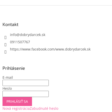
Z
á
p
ä
Kontakt
t
i
info
@
dobrydarcek.sk
e
0911507767
https://www.facebook.com/www.dobrydarcek.sk
Prihlásenie
E-mail
Heslo
PRIHLÁSIŤ SA
Nová registrácia
Zabudnuté heslo