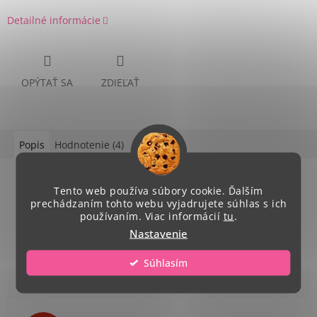
Detailné informácie
OPÝTAŤ SA
ZDIEĽAŤ
Popis
Hodnotenie (4)
Diskusia
Podrobný popis
Tento web používa súbory cookie. Ďalším
prechádzaním tohto webu vyjadrujete súhlas s ich
100% bavlna
400 g,
používaním. Viac informácií
tu
.
rozmer: 140x 70 cm
Nastavenie
Súhlasím