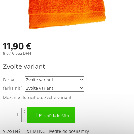
11,90 €
9,67 € bez DPH
Jednotková
Zvoľte variant
cena:
Farba
farba nití
Môžeme doručiť do:
Zvoľte variant
Pridať do košíka
VLASTNÝ TEXT-MENO-uveďte do poznámky