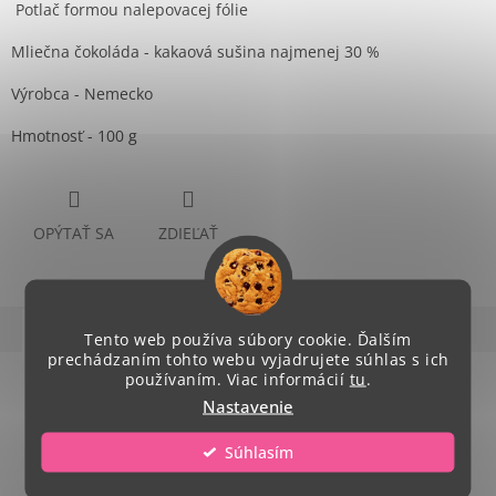
Potlač formou nalepovacej fólie
Mliečna čokoláda - kakaová sušina najmenej 30 %
Výrobca - Nemecko
Hmotnosť - 100 g
OPÝTAŤ SA
ZDIEĽAŤ
Popis
Hodnotenie
Diskusia
Tento web používa súbory cookie. Ďalším
prechádzaním tohto webu vyjadrujete súhlas s ich
používaním. Viac informácií
tu
.
Podrobný popis
Nastavenie
Popis produktu nie je dostupný
Súhlasím