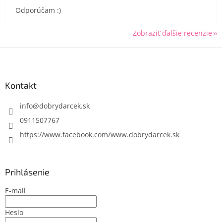
Odporúčam :)
Zobraziť ďalšie recenzie
Z
á
p
ä
Kontakt
t
i
info
@
dobrydarcek.sk
e
0911507767
https://www.facebook.com/www.dobrydarcek.sk
Prihlásenie
E-mail
Heslo