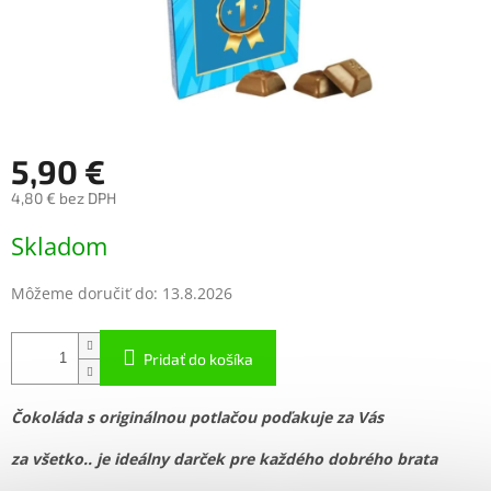
5,90 €
4,80 € bez DPH
Jednotková
Skladom
cena:
Môžeme doručiť do:
13.8.2026
Pridať do košíka
Čokoláda s originálnou potlačou poďakuje za Vás
za všetko..
je ideálny darček pre každého dobrého brata