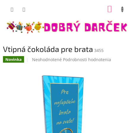
Prejsť
NÁKUP
na
Dobrý darček
obsah
KOŠÍK
Vtipná čokoláda pre brata
3455
Priemerné
Neohodnotené
Podrobnosti hodnotenia
Novinka
hodnotenie
produktu
je
0,0
z
5
hviezdičiek.