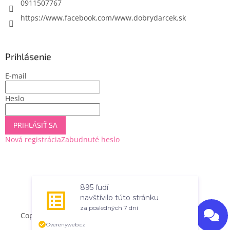
e
0911507767
https://www.facebook.com/www.dobrydarcek.sk
Prihlásenie
E-mail
Heslo
PRIHLÁSIŤ SA
Nová registrácia
Zabudnuté heslo
Vytvoril Shoptet
895 ľudí
navštívilo túto stránku
za posledných 7 dní
Copyright 2026
Dobrý darček
. Všetky práva vyhradené.
Overenyweb.cz