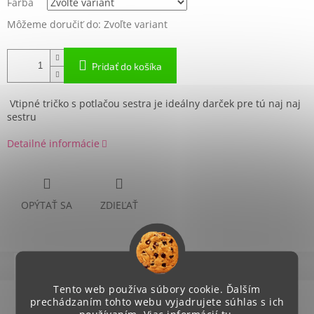
Farba
Môžeme doručiť do:
Zvoľte variant
Pridať do košíka
Vtipné tričko s potlačou sestra je ideálny darček pre tú naj naj
sestru
Detailné informácie
OPÝTAŤ SA
ZDIEĽAŤ
Popis
Hodnotenie
Diskusia
Tento web používa súbory cookie. Ďalším
Podrobný popis
prechádzaním tohto webu vyjadrujete súhlas s ich