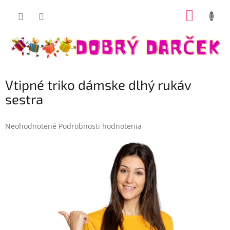
Prejsť
NÁKUP
na
Dobrý darček
obsah
KOŠÍK
Vtipné triko dámske dlhý rukáv
sestra
Priemerné
Neohodnotené
Podrobnosti hodnotenia
hodnotenie
produktu
je
0,0
z
5
hviezdičiek.