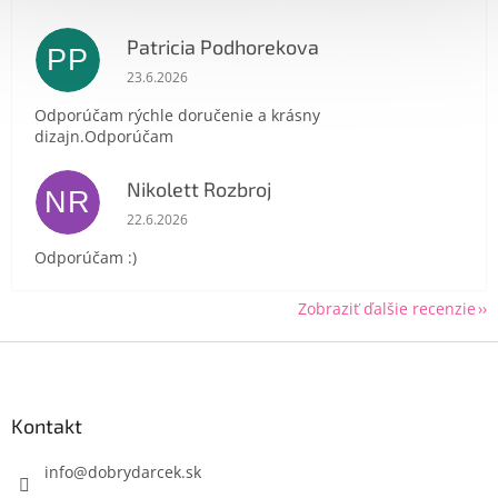
Send
Patricia Podhorekova
PP
Powered by chaterimo
Hodnotenie obchodu je 5 z 5 hviezdičiek.
23.6.2026
Odporúčam rýchle doručenie a krásny
dizajn.Odporúčam
Nikolett Rozbroj
NR
Hodnotenie obchodu je 5 z 5 hviezdičiek.
22.6.2026
Odporúčam :)
Zobraziť ďalšie recenzie
Z
á
p
ä
Kontakt
t
i
info
@
dobrydarcek.sk