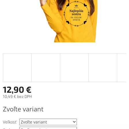
12,90 €
10,49 € bez DPH
Jednotková
Zvoľte variant
cena:
Veľkosť