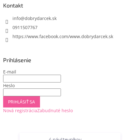
ä
Kontakt
t
i
info
@
dobrydarcek.sk
e
0911507767
https://www.facebook.com/www.dobrydarcek.sk
Prihlásenie
E-mail
Heslo
PRIHLÁSIŤ SA
Nová registrácia
Zabudnuté heslo
Vytvoril Shoptet
4 návštevníkov