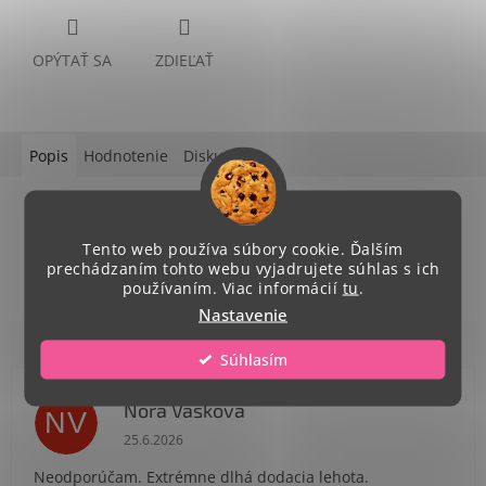
OPÝTAŤ SA
ZDIEĽAŤ
Popis
Hodnotenie
Diskusia
Podrobný popis
Popis produktu nie je dostupný
Tento web používa súbory cookie. Ďalším
prechádzaním tohto webu vyjadrujete súhlas s ich
používaním. Viac informácií
tu
.
Nastavenie
Súhlasím
Nora Vaskova
NV
Hodnotenie obchodu je 1 z 5 hviezdičiek.
25.6.2026
Neodporúčam. Extrémne dlhá dodacia lehota.