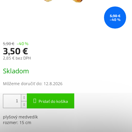
5,90 €
–40 %
5,90 €
–40 %
3,50 €
2,85 € bez DPH
Jednotková
Skladom
cena:
Môžeme doručiť do:
12.8.2026
Pridať do košíka
plyšový medvedík
rozmer: 15 cm