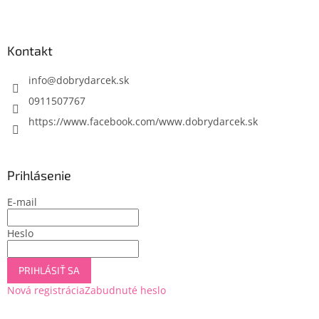
Z
á
p
ä
Kontakt
t
i
info
@
dobrydarcek.sk
e
0911507767
https://www.facebook.com/www.dobrydarcek.sk
Prihlásenie
E-mail
Heslo
PRIHLÁSIŤ SA
Nová registrácia
Zabudnuté heslo