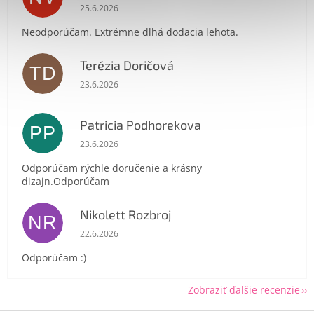
Hodnotenie obchodu je 1 z 5 hviezdičiek.
25.6.2026
Neodporúčam. Extrémne dlhá dodacia lehota.
Terézia Doričová
TD
Hodnotenie obchodu je 5 z 5 hviezdičiek.
Send
23.6.2026
Powered by chaterimo
Patricia Podhorekova
PP
Hodnotenie obchodu je 5 z 5 hviezdičiek.
23.6.2026
Odporúčam rýchle doručenie a krásny
dizajn.Odporúčam
Nikolett Rozbroj
NR
Hodnotenie obchodu je 5 z 5 hviezdičiek.
22.6.2026
Odporúčam :)
Zobraziť ďalšie recenzie