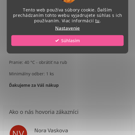
Single Jersey, 100 % bavlna
Tento web používa súbory cookie. Ďalším
prechádzaním tohto webu vyjadrujete súhlas s ich
Strih - unisex
používaním. Viac informácií
tu
.
Nastavenie
Celkový rozmer potlače A4.
Umiestnenie potlače- na stred trička
Súhlasím
Veľkosti: M - 3 XXL
Pranie: 40 °C - obrátiť na rub
Minimálny odber: 1 ks
Ďakujeme za Váš nákup
Nora Vaskova
NV