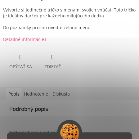
Vytvorte si jedinečné tričko s menami svojich vnúčat. Toto tričko
je ideálny darček pre každého milujúceho dedka ..
Do poznámky prosím uveďte želané meno
Detailné informácie
OPÝTAŤ SA
ZDIEĽAŤ
Popis
Hodnotenie
Diskusia
Podrobný popis
tričko s vtipnou potlačou