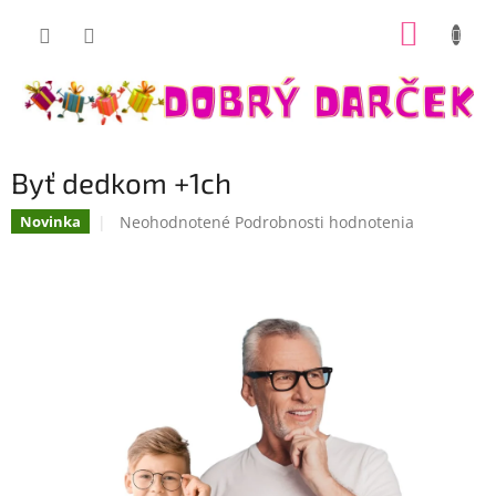
Prejsť
NÁKUP
na
Dobrý darček
obsah
KOŠÍK
Byť dedkom +1ch
Priemerné
Neohodnotené
Podrobnosti hodnotenia
Novinka
hodnotenie
produktu
je
0,0
z
5
hviezdičiek.