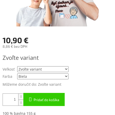
10,90 €
8,86 € bez DPH
Jednotková
Zvoľte variant
cena:
Veľkosť
Farba
Môžeme doručiť do:
Zvoľte variant
Pridať do košíka
100 % bavlna 155 g