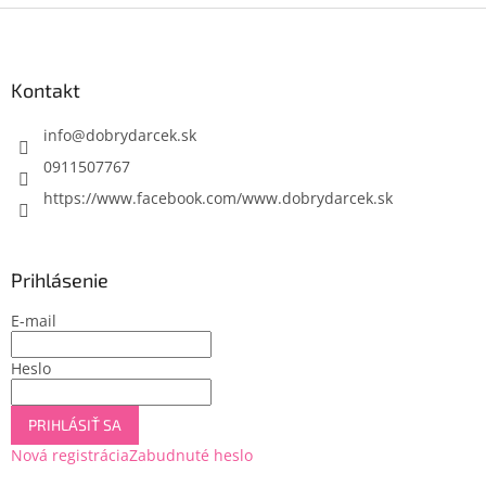
Z
á
p
ä
Kontakt
t
i
info
@
dobrydarcek.sk
e
0911507767
https://www.facebook.com/www.dobrydarcek.sk
Prihlásenie
E-mail
Heslo
PRIHLÁSIŤ SA
Nová registrácia
Zabudnuté heslo