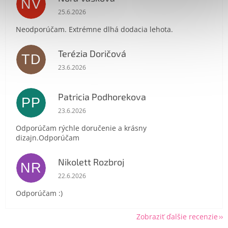
NV
Hodnotenie obchodu je 1 z 5 hviezdičiek.
25.6.2026
Neodporúčam. Extrémne dlhá dodacia lehota.
Terézia Doričová
TD
Hodnotenie obchodu je 5 z 5 hviezdičiek.
Send
23.6.2026
Powered by chaterimo
Patricia Podhorekova
PP
Hodnotenie obchodu je 5 z 5 hviezdičiek.
23.6.2026
Odporúčam rýchle doručenie a krásny
dizajn.Odporúčam
Nikolett Rozbroj
NR
Hodnotenie obchodu je 5 z 5 hviezdičiek.
22.6.2026
Odporúčam :)
Zobraziť ďalšie recenzie