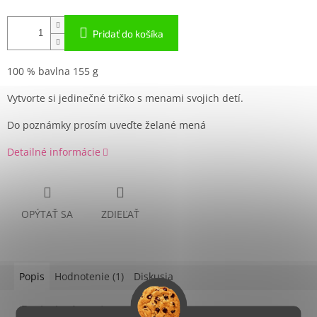
Pridať do košíka
100 % bavlna 155 g
Vytvorte si jedinečné tričko s menami svojich detí.
Do poznámky prosím uveďte želané mená
Detailné informácie
OPÝTAŤ SA
ZDIEĽAŤ
Popis
Hodnotenie (1)
Diskusia
Podrobný popis