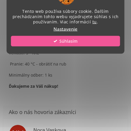
Single Jersey, 100 % bavlna
Tento web používa súbory cookie. Ďalším
prechádzaním tohto webu vyjadrujete súhlas s ich
Strih - zúžený
používaním. Viac informácií
tu
.
Nastavenie
Celkový rozmer potlače A4.
Súhlasím
Umiestnenie potlače- na stred trička
Veľkosti: S - XXL
Pranie: 40 °C - obrátiť na rub
Minimálny odber: 1 ks
Ďakujeme za Váš nákup!
Nora Vaskova