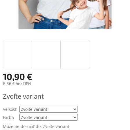
10,90 €
8,86 € bez DPH
Jednotková
Zvoľte variant
cena:
Veľkosť
Farba
Môžeme doručiť do:
Zvoľte variant