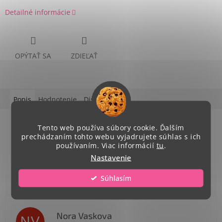
Detailné informácie
OPÝTAŤ SA
ZDIEĽAŤ
Popis
Hodnotenie
Diskusia
Podrobný popis
Tento web používa súbory cookie. Ďalším
prechádzaním tohto webu vyjadrujete súhlas s ich
rozmer:42 x 38 x 0,2 cm
používaním. Viac informácií
tu
.
Nastavenie
Súhlasím
Nora Vaskova
NV