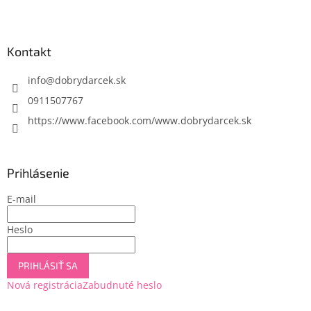
Z
á
p
ä
Kontakt
t
i
info
@
dobrydarcek.sk
e
0911507767
https://www.facebook.com/www.dobrydarcek.sk
Prihlásenie
E-mail
Heslo
PRIHLÁSIŤ SA
Nová registrácia
Zabudnuté heslo