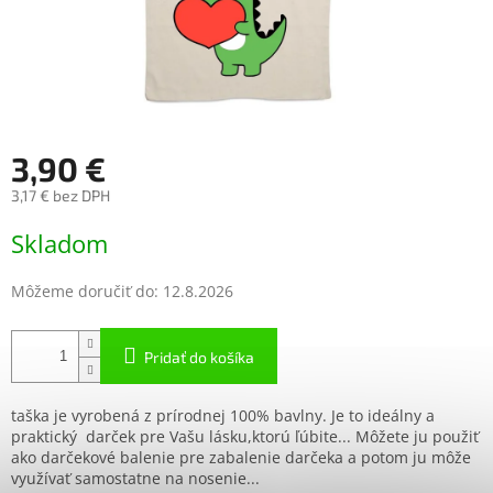
3,90 €
3,17 € bez DPH
Jednotková
Skladom
cena:
Môžeme doručiť do:
12.8.2026
Pridať do košíka
taška je vyrobená z prírodnej 100% bavlny. Je to ideálny a
praktický darček pre Vašu lásku,ktorú ľúbite... Môžete ju použiť
ako darčekové balenie pre zabalenie darčeka a potom ju môže
využívať samostatne na nosenie...