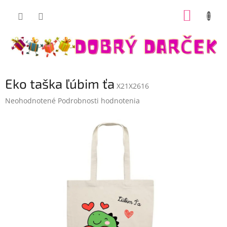
Prejsť
NÁKUP
na
Dobrý darček
obsah
KOŠÍK
Eko taška ľúbim ťa
X21X2616
Priemerné
Neohodnotené
Podrobnosti hodnotenia
hodnotenie
produktu
je
0,0
z
5
hviezdičiek.