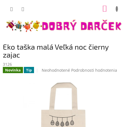
Prejsť
NÁKUP
na
Dobrý darček
obsah
KOŠÍK
Eko taška malá Veľká noc čierny
zajac
3126
Priemerné
Neohodnotené
Podrobnosti hodnotenia
Novinka
Tip
hodnotenie
produktu
je
0,0
z
5
hviezdičiek.