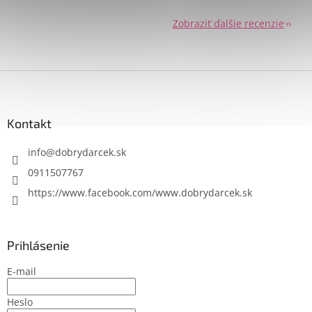
Send
Zobraziť ďalšie recenzie
Powered by chaterimo
Z
á
p
ä
Kontakt
t
i
info
@
dobrydarcek.sk
e
0911507767
https://www.facebook.com/www.dobrydarcek.sk
Prihlásenie
E-mail
Heslo