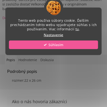
si zaslúžia dostať Veľkonočnú výslužku v originálnom
balení...čo im dáte do tašky je len na Vás...
Detailné informácie
Tento web používa súbory cookie. Ďalším
prechádzaním tohto webu vyjadrujete súhlas s ich
používaním. Viac informácií
tu
.
Nastavenie
OPÝTAŤ SA
ZDIEĽAŤ
Súhlasím
Popis
Hodnotenie
Diskusia
Podrobný popis
rozmer:22 x 26 cm