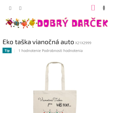
Prejsť
NÁKUP
na
Dobrý darček
obsah
KOŠÍK
Eko taška vianočná auto
X21X2999
Priemerné
1 hodnotenie
Podrobnosti hodnotenia
Tip
hodnotenie
produktu
je
5,0
z
5
hviezdičiek.