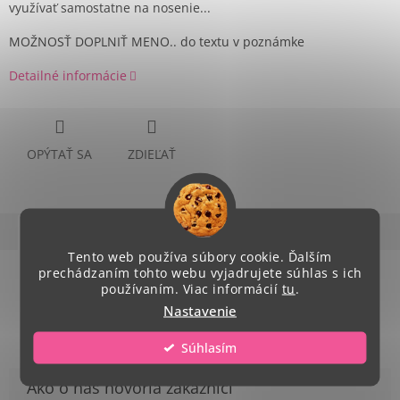
využívať samostatne na nosenie...
MOŽNOSŤ DOPLNIŤ MENO.. do textu v poznámke
Detailné informácie
OPÝTAŤ SA
ZDIEĽAŤ
Popis
Hodnotenie (1)
Diskusia
Tento web používa súbory cookie. Ďalším
prechádzaním tohto webu vyjadrujete súhlas s ich
Podrobný popis
používaním. Viac informácií
tu
.
rozmer:42 x 38 x 0,2 cm
Nastavenie
Súhlasím