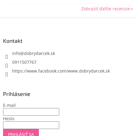
Zobraziť ďalšie recenzie
Z
á
p
ä
Kontakt
t
i
info
@
dobrydarcek.sk
e
0911507767
https://www.facebook.com/www.dobrydarcek.sk
Prihlásenie
E-mail
Heslo
PRIHLÁSIŤ SA