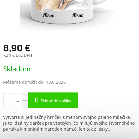
8,90 €
7,24 € bez DPH
Jednotková
Skladom
cena:
Môžeme doručiť do:
13.8.2026
Pridať do košíka
Vytvorte si jedinečný hrnček s menom svojho psieho miláčika .
Je to ideálny darček pre všetkých ,čo milujú svojho štvornohého
parťáka k meninám,narodeninám,či len tak z lásky..