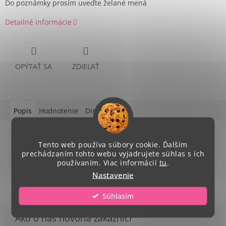
Do poznámky prosím uveďte želané mená
Detailné informácie
OPÝTAŤ SA
ZDIEĽAŤ
Popis
Hodnotenie
Diskusia
Podrobný popis
Tento web používa súbory cookie. Ďalším
prechádzaním tohto webu vyjadrujete súhlas s ich
objem: 350 ml
používaním. Viac informácií
tu
.
vhodný aj do umývačky riadu
Nastavenie
Súhlasím