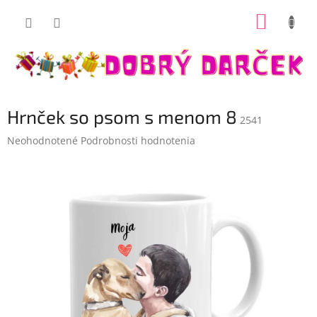
Prejsť
NÁKUP
na
Dobrý darček
obsah
KOŠÍK
Hrnček so psom s menom 8
2541
Priemerné
Neohodnotené
Podrobnosti hodnotenia
hodnotenie
produktu
je
0,0
z
5
hviezdičiek.