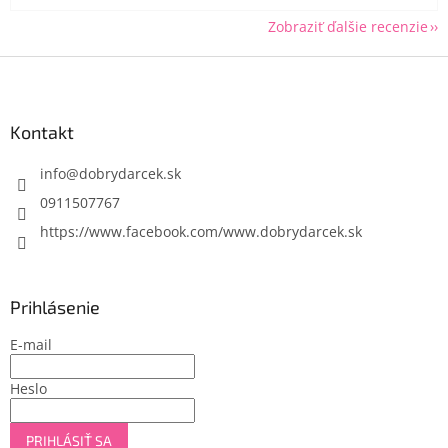
Zobraziť ďalšie recenzie
Z
á
p
ä
Kontakt
t
i
info
@
dobrydarcek.sk
e
0911507767
https://www.facebook.com/www.dobrydarcek.sk
Prihlásenie
E-mail
Heslo
PRIHLÁSIŤ SA