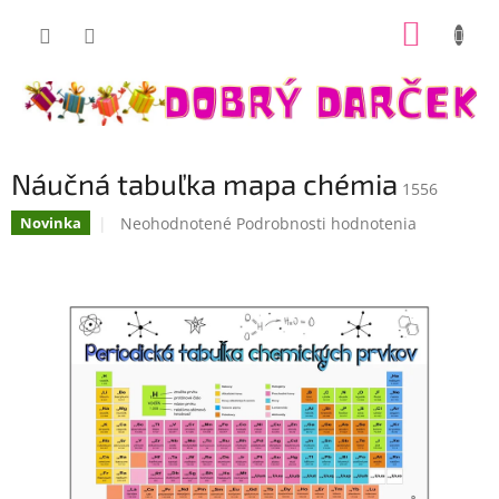
Prejsť
NÁKUP
na
Dobrý darček
obsah
KOŠÍK
Náučná tabuľka mapa chémia
1556
Priemerné
Neohodnotené
Podrobnosti hodnotenia
Novinka
hodnotenie
produktu
je
0,0
z
5
hviezdičiek.