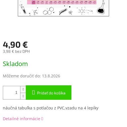
4,90 €
3,98 € bez DPH
Jednotková
Skladom
cena:
Môžeme doručiť do:
13.8.2026
Pridať do košíka
náučná tabuľka s potlačou z PVC,vzadu na 4 lepíky
Detailné informácie