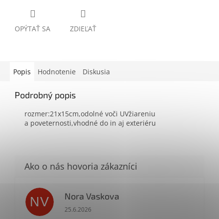
OPÝTAŤ SA
ZDIEĽAŤ
Popis
Hodnotenie
Diskusia
Podrobný popis
rozmer:21x15cm,odolné voči UVžiareniu
a poveternosti,vhodné do in aj exteriéru
Nora Vaskova
NV
Hodnotenie obchodu je 1 z 5 hviezdičiek.
25.6.2026