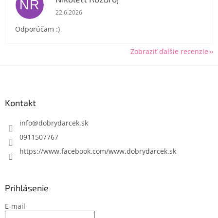
NR
Hodnotenie obchodu je 5 z 5 hviezdičiek.
22.6.2026
Odporúčam :)
Zobraziť ďalšie recenzie
Z
á
p
ä
Kontakt
t
i
info
@
dobrydarcek.sk
e
0911507767
https://www.facebook.com/www.dobrydarcek.sk
Prihlásenie
E-mail