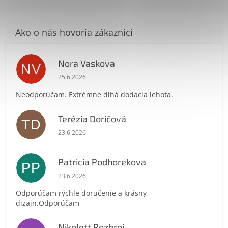
Nora Vaskova
NV
Hodnotenie obchodu je 1 z 5 hviezdičiek.
25.6.2026
Neodporúčam. Extrémne dlhá dodacia lehota.
Send
Terézia Doričová
TD
Hodnotenie obchodu je 5 z 5 hviezdičiek.
Powered by chaterimo
23.6.2026
Patricia Podhorekova
PP
Hodnotenie obchodu je 5 z 5 hviezdičiek.
23.6.2026
Odporúčam rýchle doručenie a krásny
dizajn.Odporúčam
Nikolett Rozbroj