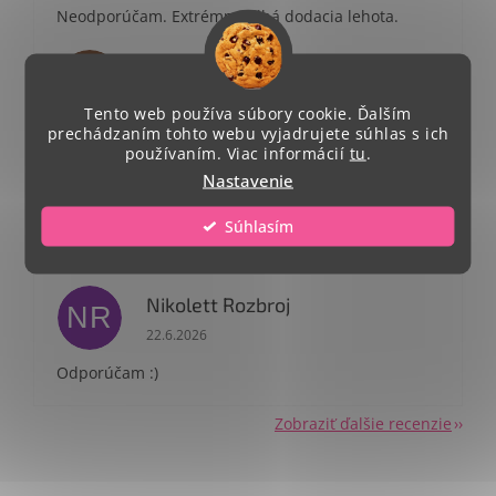
Neodporúčam. Extrémne dlhá dodacia lehota.
Terézia Doričová
TD
Hodnotenie obchodu je 5 z 5 hviezdičiek.
23.6.2026
Tento web používa súbory cookie. Ďalším
prechádzaním tohto webu vyjadrujete súhlas s ich
používaním. Viac informácií
tu
.
Patricia Podhorekova
PP
Nastavenie
Hodnotenie obchodu je 5 z 5 hviezdičiek.
23.6.2026
Súhlasím
Odporúčam rýchle doručenie a krásny
dizajn.Odporúčam
Nikolett Rozbroj
NR
Hodnotenie obchodu je 5 z 5 hviezdičiek.
22.6.2026
Odporúčam :)
Zobraziť ďalšie recenzie