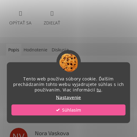
OPÝTAŤ SA
ZDIEĽAŤ
Popis
Hodnotenie
Diskusia
Podrobný popis
hrnček s potlačou veľkej násobilky
Tento web používa súbory cookie. Ďalším
prechádzaním tohto webu vyjadrujete súhlas s ich
vhodný aj do umývačky riadu
používaním. Viac informácií
tu
.
Nastavenie
Súhlasím
Nora Vaskova
NV