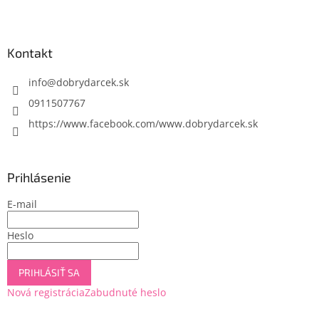
Z
á
p
ä
Kontakt
t
i
info
@
dobrydarcek.sk
e
0911507767
https://www.facebook.com/www.dobrydarcek.sk
Prihlásenie
E-mail
Heslo
PRIHLÁSIŤ SA
Nová registrácia
Zabudnuté heslo