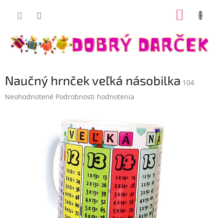
Prejsť
NÁKUP
na
Dobrý darček
obsah
KOŠÍK
Naučný hrnček veľká násobilka
104
Priemerné
Neohodnotené
Podrobnosti hodnotenia
hodnotenie
produktu
je
0,0
z
5
hviezdičiek.