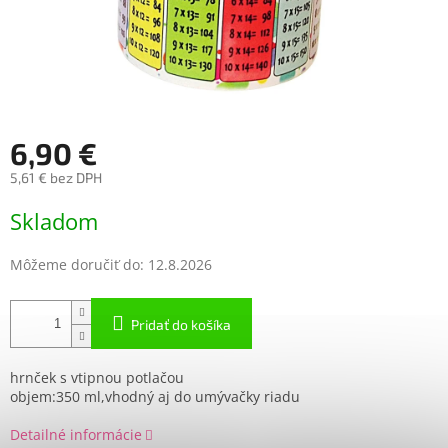
6,90 €
5,61 € bez DPH
Jednotková
Skladom
cena:
Môžeme doručiť do:
12.8.2026
Pridať do košíka
hrnček s vtipnou potlačou
objem:350 ml,vhodný aj do umývačky riadu
Detailné informácie