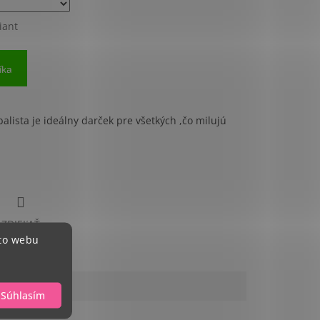
iant
ý darček
íka
balista je ideálny darček pre všetkých ,čo milujú
ZDIEĽAŤ
hto webu
Súhlasím