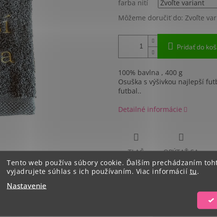
farba nití
Môžeme doručiť do:
Zvoľte var
Dobr
Pridať do koš
100% bavlna ,
400 g
Osuška s výšivkou najlepší fut
futbal..
Detailné informácie
TLAČ
OPÝTAŤ SA
Tento web používa súbory cookie. Ďalším prechádzaním to
vyjadrujete súhlas s ich používaním. Viac informácií
tu
.
Nastavenie