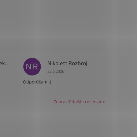
Patricia Podhorekova
Nikolett Rozbroj
NR
 je 5 z 5 hviezdičiek.
Hodnotenie obchodu je 5 z 5 hviezdičiek.
22.6.2026
a
Odporúčam :)
Zobraziť ďalšie recenzie