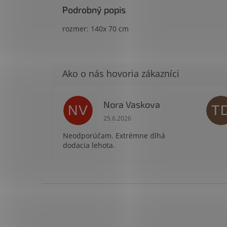
Podrobný popis
rozmer: 140x 70 cm
Nora Vaskova
NV
T
Hodnotenie obchodu je 1 z 5 hviezdi
25.6.2026
Neodporúčam. Extrémne dlhá
dodacia lehota.
Z
á
p
ä