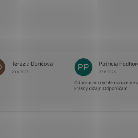
Terézia Doričová
D
PP
čiek.
Hodnotenie obchodu je 5 z 5 hviezdičiek.
Hodnotenie obchodu
23.6.2026
23.6.2026
Odporúčam rýchle doručenie 
krásny dizajn.Odporúčam