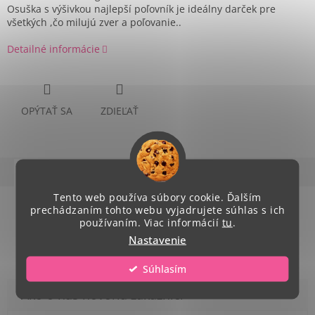
Osuška s výšivkou najlepší poľovník je ideálny darček pre
všetkých ,čo milujú zver a poľovanie..
Detailné informácie
OPÝTAŤ SA
ZDIEĽAŤ
Popis
Hodnotenie
Diskusia
Tento web používa súbory cookie. Ďalším
Podrobný popis
prechádzaním tohto webu vyjadrujete súhlas s ich
používaním. Viac informácií
tu
.
rozmer: 140x 70 cm
Nastavenie
Súhlasím