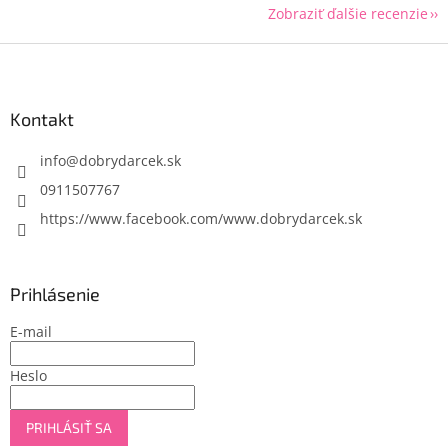
Zobraziť ďalšie recenzie
Z
á
p
ä
Kontakt
t
i
info
@
dobrydarcek.sk
e
0911507767
https://www.facebook.com/www.dobrydarcek.sk
Prihlásenie
E-mail
Heslo
PRIHLÁSIŤ SA