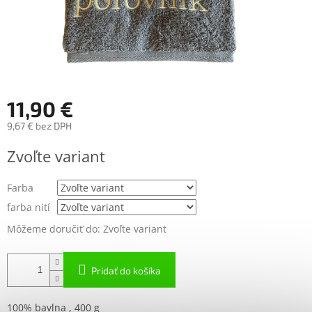
11,90 €
9,67 € bez DPH
Jednotková
Zvoľte variant
cena:
Farba
farba nití
Môžeme doručiť do:
Zvoľte variant
Pridať do košíka
100% bavlna ,
400 g