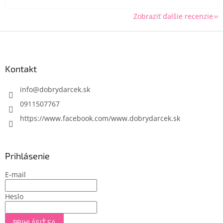
Zobraziť ďalšie recenzie
Z
á
p
ä
Kontakt
t
i
info
@
dobrydarcek.sk
e
0911507767
https://www.facebook.com/www.dobrydarcek.sk
Prihlásenie
E-mail
Heslo
PRIHLÁSIŤ SA