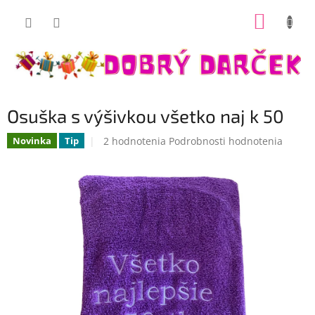
Prejsť
NÁKUP
na
Dobrý darček
obsah
KOŠÍK
Osuška s výšivkou všetko naj k 50
Priemerné
2 hodnotenia
Podrobnosti hodnotenia
Novinka
Tip
hodnotenie
produktu
je
5,0
z
5
hviezdičiek.