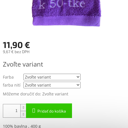
11,90 €
9,67 € bez DPH
Jednotková
Zvoľte variant
cena:
Farba
farba nití
Môžeme doručiť do:
Zvoľte variant
Pridať do košíka
100% bavlna , 400 g