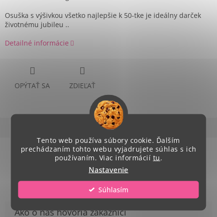
Osuška s výšivkou všetko najlepšie k 50-tke
je ideálny darček
životnému jubileu ..
Detailné informácie
OPÝTAŤ SA
ZDIEĽAŤ
Popis
Hodnotenie (2)
Diskusia
Tento web používa súbory cookie. Ďalším
prechádzaním tohto webu vyjadrujete súhlas s ich
Podrobný popis
používaním. Viac informácií
tu
.
Nastavenie
rozmer: 140x 70 cm
Súhlasím