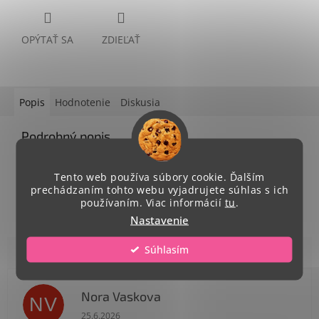
OPÝTAŤ SA
ZDIEĽAŤ
Popis
Hodnotenie
Diskusia
Podrobný popis
so zlatou potlačou
možnosť opakovaného použitia, doporučujeme prať
Tento web používa súbory cookie. Ďalším
prechádzaním tohto webu vyjadrujete súhlas s ich
a žehliť každý deň
používaním. Viac informácií
tu
.
Nastavenie
Súhlasím
Nora Vaskova
NV
Hodnotenie obchodu je 1 z 5 hviezdičiek.
25.6.2026