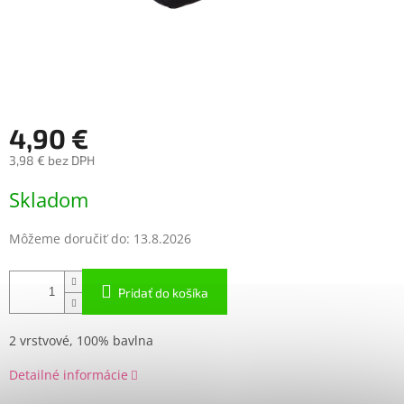
4,90 €
3,98 € bez DPH
Jednotková
Skladom
cena:
Môžeme doručiť do:
13.8.2026
Pridať do košíka
2 vrstvové, 100% bavlna
Detailné informácie