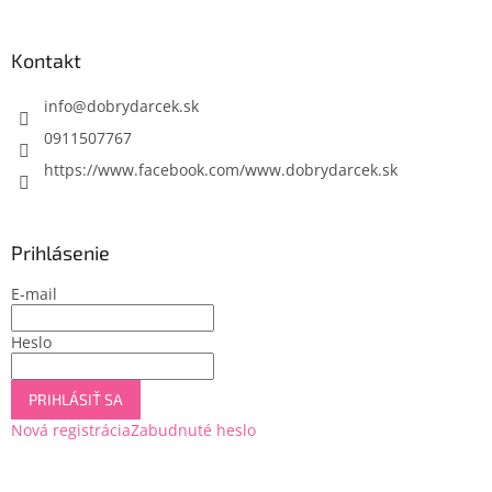
á
p
ä
Kontakt
t
i
info
@
dobrydarcek.sk
e
0911507767
https://www.facebook.com/www.dobrydarcek.sk
Prihlásenie
E-mail
Heslo
PRIHLÁSIŤ SA
Nová registrácia
Zabudnuté heslo