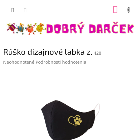
Prejsť
NÁKUP
na
Dobrý darček
obsah
KOŠÍK
Rúško dizajnové labka z.
428
Priemerné
Neohodnotené
Podrobnosti hodnotenia
hodnotenie
produktu
je
0,0
z
5
hviezdičiek.