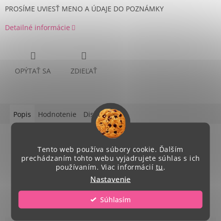
PROSÍME UVIESŤ MENO A ÚDAJE DO POZNÁMKY
Detailné informácie
OPÝTAŤ SA
ZDIEĽAŤ
Popis
Hodnotenie
Diskusia
Podrobný popis
Tento web používa súbory cookie. Ďalším
z PVC,vzadu na 4 lepíky
prechádzaním tohto webu vyjadrujete súhlas s ich
používaním. Viac informácií
tu
.
rozmer: A4 (21 X 29,5 cm) odolné voči UVžiareniu
Nastavenie
a poveternosti,vhodné do in aj exteriéru
Súhlasím