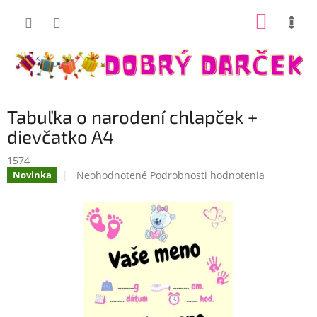
Prejsť
NÁKUP
na
Dobrý darček
obsah
KOŠÍK
Tabuľka o narodení chlapček +
dievčatko A4
1574
Priemerné
Neohodnotené
Podrobnosti hodnotenia
Novinka
hodnotenie
produktu
je
0,0
z
5
hviezdičiek.