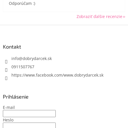
Odporúčam :)
Zobraziť ďalšie recenzie
Z
á
p
ä
Kontakt
t
i
info
@
dobrydarcek.sk
e
0911507767
https://www.facebook.com/www.dobrydarcek.sk
Prihlásenie
E-mail
Heslo