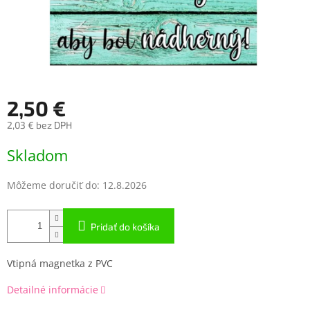
2,50 €
2,03 € bez DPH
Jednotková
Skladom
cena:
Môžeme doručiť do:
12.8.2026
Pridať do košíka
Vtipná magnetka z PVC
Detailné informácie