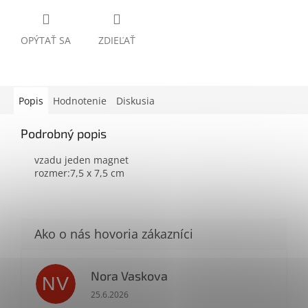
OPÝTAŤ SA
ZDIEĽAŤ
Popis
Hodnotenie
Diskusia
Podrobný popis
vzadu jeden magnet
rozmer:7,5 x 7,5 cm
Nora Vaskova
NV
Hodnotenie obchodu je 1 z 5 hviezdičiek.
25.6.2026