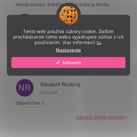
Neodporúčam. Extrémne dlhá dodacia lehota.
Terézia Doričová
TD
Hodnotenie obchodu je 5 z 5 hviezdičiek.
23.6.2026
Tento web používa súbory cookie. Ďalším
prechádzaním tohto webu vyjadrujete súhlas s ich
používaním. Viac informácií
tu
.
Patricia Podhorekova
PP
Nastavenie
Hodnotenie obchodu je 5 z 5 hviezdičiek.
23.6.2026
Súhlasím
Odporúčam rýchle doručenie a krásny
dizajn.Odporúčam
Nikolett Rozbroj
NR
Hodnotenie obchodu je 5 z 5 hviezdičiek.
22.6.2026
Odporúčam :)
Zobraziť ďalšie recenzie