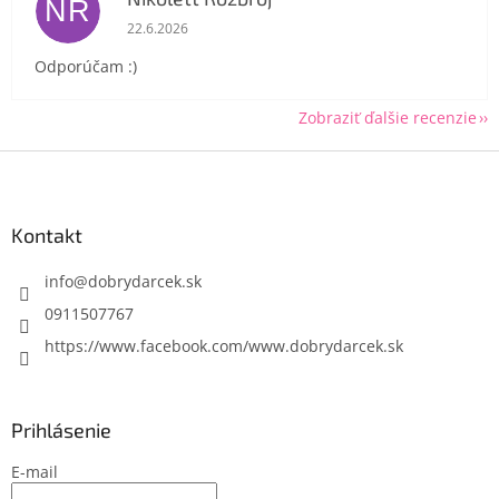
NR
Hodnotenie obchodu je 5 z 5 hviezdičiek.
22.6.2026
Odporúčam :)
Zobraziť ďalšie recenzie
Z
á
p
ä
Kontakt
t
i
info
@
dobrydarcek.sk
e
0911507767
https://www.facebook.com/www.dobrydarcek.sk
Prihlásenie
E-mail