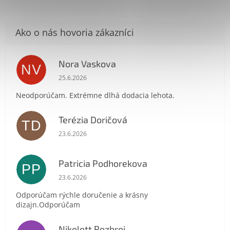
Nora Vaskova
NV
Hodnotenie obchodu je 1 z 5 hviezdičiek.
25.6.2026
Neodporúčam. Extrémne dlhá dodacia lehota.
Send
Terézia Doričová
TD
Hodnotenie obchodu je 5 z 5 hviezdičiek.
Powered by chaterimo
23.6.2026
Patricia Podhorekova
PP
Hodnotenie obchodu je 5 z 5 hviezdičiek.
23.6.2026
Odporúčam rýchle doručenie a krásny
dizajn.Odporúčam
Nikolett Rozbroj