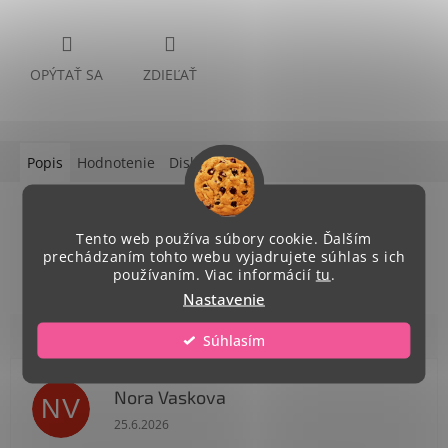
OPÝTAŤ SA
ZDIEĽAŤ
Popis
Hodnotenie
Diskusia
Podrobný popis
Tento web používa súbory cookie. Ďalším
priemer 7 cm, stuha trikolóra 2,2 cm
prechádzaním tohto webu vyjadrujete súhlas s ich
používaním. Viac informácií
tu
.
Nastavenie
Súhlasím
Nora Vaskova
NV
Hodnotenie obchodu je 1 z 5 hviezdičiek.
25.6.2026