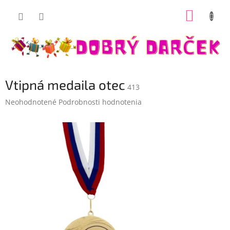
Prejsť
NÁKUP
na
Dobrý darček
obsah
KOŠÍK
Vtipná medaila otec
413
Priemerné
Neohodnotené
Podrobnosti hodnotenia
hodnotenie
produktu
je
0,0
z
5
hviezdičiek.