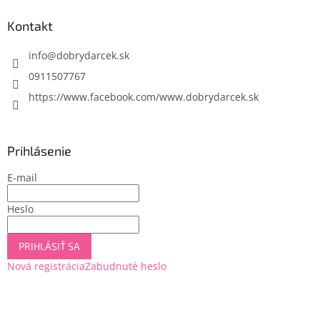
p
ä
Kontakt
t
i
info
@
dobrydarcek.sk
e
0911507767
https://www.facebook.com/www.dobrydarcek.sk
Prihlásenie
E-mail
Heslo
PRIHLÁSIŤ SA
Nová registrácia
Zabudnuté heslo