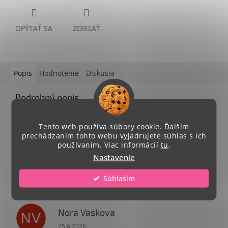
OPÝTAŤ SA
ZDIEĽAŤ
Popis
Hodnotenie
Diskusia
Podrobný popis
priemer 7 cm, stuha trikolóra 2,2 cm
Tento web používa súbory cookie. Ďalším
prechádzaním tohto webu vyjadrujete súhlas s ich
používaním. Viac informácií
tu
.
Nastavenie
Súhlasím
Nora Vaskova
NV
Hodnotenie obchodu je 1 z 5 hviezdičiek.
25.6.2026