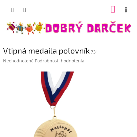
Prejsť
NÁKUP
na
Dobrý darček
obsah
KOŠÍK
Vtipná medaila poľovník
731
Priemerné
Neohodnotené
Podrobnosti hodnotenia
hodnotenie
produktu
je
0,0
z
5
hviezdičiek.