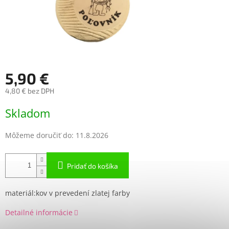
5,90 €
4,80 € bez DPH
Jednotková
Skladom
cena:
Môžeme doručiť do:
11.8.2026
Pridať do košíka
materiál:kov v prevedení zlatej farby
Detailné informácie