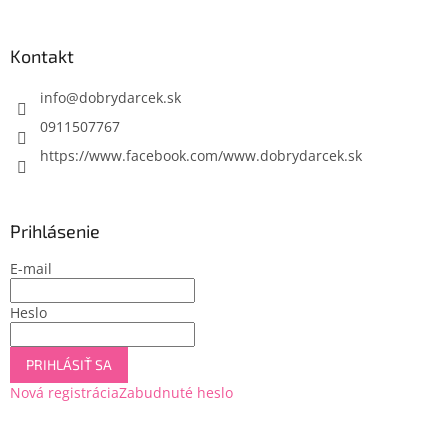
á
p
ä
Kontakt
t
i
info
@
dobrydarcek.sk
e
0911507767
https://www.facebook.com/www.dobrydarcek.sk
Prihlásenie
E-mail
Heslo
PRIHLÁSIŤ SA
Nová registrácia
Zabudnuté heslo