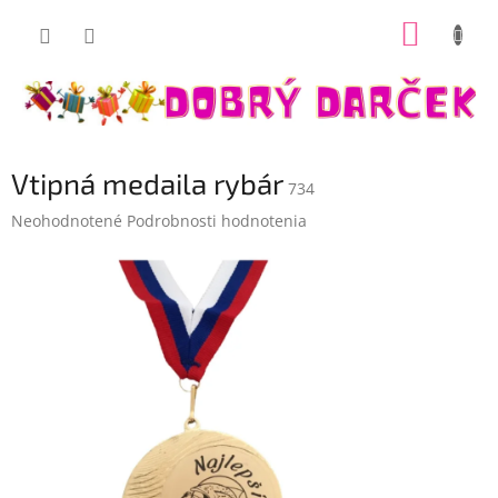
Prejsť
NÁKUP
na
Dobrý darček
obsah
KOŠÍK
Vtipná medaila rybár
734
Priemerné
Neohodnotené
Podrobnosti hodnotenia
hodnotenie
produktu
je
0,0
z
5
hviezdičiek.