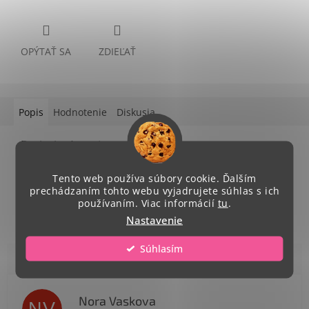
OPÝTAŤ SA
ZDIEĽAŤ
Popis
Hodnotenie
Diskusia
Podrobný popis
priemer 7 cm, stuha trikolóra 2,2 cm
Tento web používa súbory cookie. Ďalším
prechádzaním tohto webu vyjadrujete súhlas s ich
používaním. Viac informácií
tu
.
Nastavenie
Súhlasím
Nora Vaskova