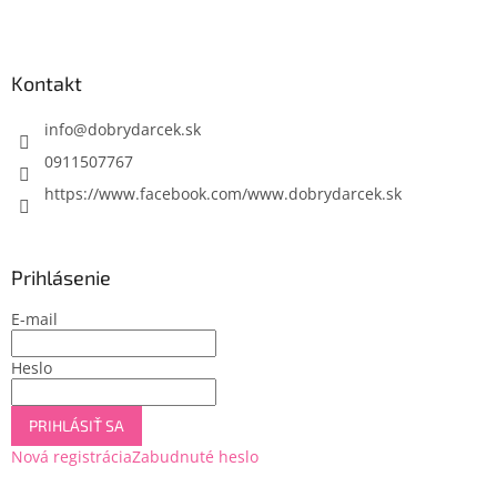
Z
á
p
ä
Kontakt
t
i
info
@
dobrydarcek.sk
e
0911507767
https://www.facebook.com/www.dobrydarcek.sk
Prihlásenie
E-mail
Heslo
PRIHLÁSIŤ SA
Nová registrácia
Zabudnuté heslo