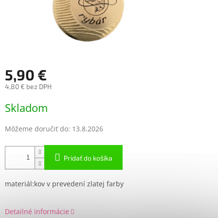
5,90 €
4,80 € bez DPH
Jednotková
Skladom
cena:
Môžeme doručiť do:
13.8.2026
Pridať do košíka
materiál:kov v prevedení zlatej farby
Detailné informácie