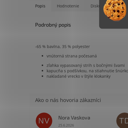
Popis
Hodnotenie
Diskusia
Podrobný popis
-65 % bavlna, 35 % polyester
vnútorná strana počesaná
zľahka vypasovaný strih s bočnými švami
kapucňa s podšívkou, na stiahnutie šnúrk
nakladané vrecko v štýle klokanky
Nora Vaskova
NV
T
Hodnotenie obchodu je 1 z 5 hviezdi
25.6.2026