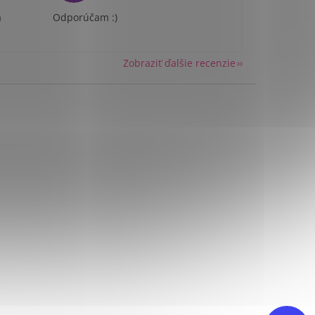
a
Odporúčam :)
Zobraziť ďalšie recenzie
Send