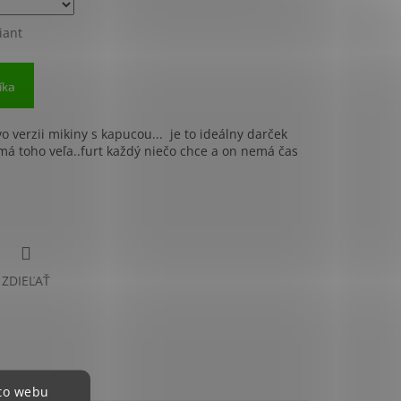
iant
íka
ý darček
o verzii mikiny s kapucou... je to ideálny darček
má toho veľa..furt každý niečo chce a on nemá čas
ZDIEĽAŤ
hto webu