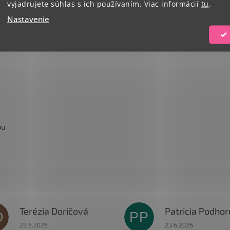
vyjadrujete súhlas s ich používaním. Viac informácií
tu
.
Nastavenie
ou
Terézia Doričová
D
PP
čiek.
Hodnotenie obchodu je 5 z 5 hviezdičiek.
Hodnotenie obchodu
23.6.2026
23.6.2026