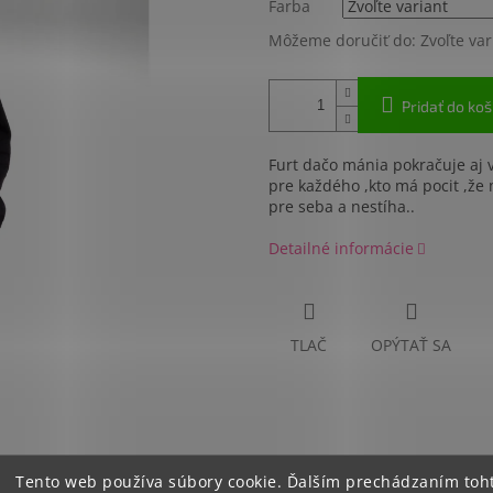
Farba
Môžeme doručiť do:
Zvoľte var
Pridať do koš
Dobr
Furt dačo mánia pokračuje aj v
pre každého ,kto má pocit ,že 
pre seba a nestíha..
Detailné informácie
TLAČ
OPÝTAŤ SA
Tento web používa súbory cookie. Ďalším prechádzaním to