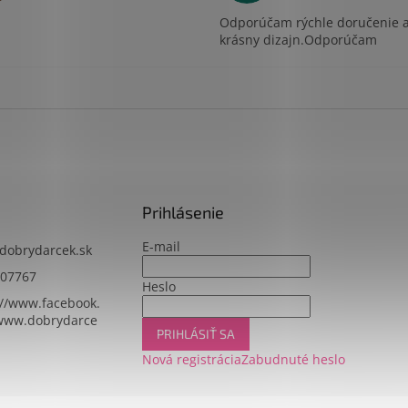
Odporúčam rýchle doručenie 
krásny dizajn.Odporúčam
Prihlásenie
E-mail
dobrydarcek.sk
07767
Heslo
://www.facebook.
www.dobrydarce
PRIHLÁSIŤ SA
Nová registrácia
Zabudnuté heslo