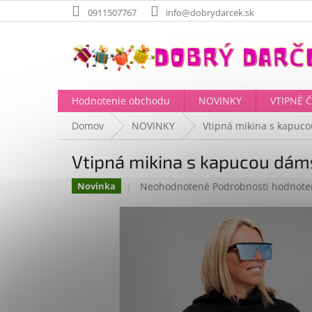
Prejsť
0911507767
info@dobrydarcek.sk
na
obsah
Hodnotenie obchodu
NOVINKY
VTIPNÉ 
Domov
NOVINKY
Vtipná mikina s kapuco
Vtipná mikina s kapucou dám
Priemerné
Neohodnotené
Podrobnosti hodnote
Novinka
hodnotenie
produktu
je
0,0
z
5
hviezdičiek.