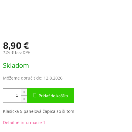
8,90 €
7,24 € bez DPH
Jednotková
Skladom
cena:
Môžeme doručiť do:
12.8.2026
Pridať do košíka
Klasická 5 panelová čapica so šiltom
Detailné informácie