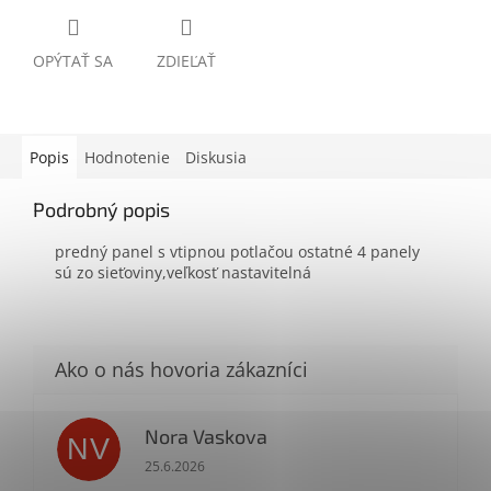
OPÝTAŤ SA
ZDIEĽAŤ
Popis
Hodnotenie
Diskusia
Podrobný popis
predný panel s vtipnou potlačou ostatné 4 panely
sú zo sieťoviny,veľkosť nastavitelná
Nora Vaskova
NV
Hodnotenie obchodu je 1 z 5 hviezdičiek.
25.6.2026