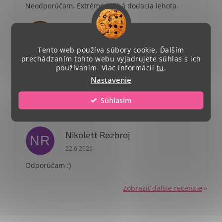
Neodporúčam. Extrémne dlhá dodacia lehota.
Terézia Doričová
TD
Hodnotenie obchodu je 5 z 5 hviezdičiek.
23.6.2026
Tento web používa súbory cookie. Ďalším
prechádzaním tohto webu vyjadrujete súhlas s ich
používaním. Viac informácií
tu
.
Patricia Podhorekova
PP
Nastavenie
Hodnotenie obchodu je 5 z 5 hviezdičiek.
23.6.2026
Súhlasím
Odporúčam rýchle doručenie a krásny
dizajn.Odporúčam
Nikolett Rozbroj
NR
Hodnotenie obchodu je 5 z 5 hviezdičiek.
22.6.2026
Odporúčam :)
Zobraziť ďalšie recenzie