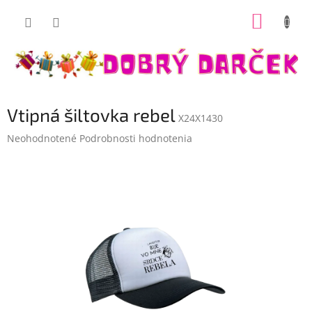
Prejsť
NÁKUP
na
Dobrý darček
obsah
KOŠÍK
Vtipná šiltovka rebel
X24X1430
Priemerné
Neohodnotené
Podrobnosti hodnotenia
hodnotenie
produktu
je
0,0
z
5
hviezdičiek.