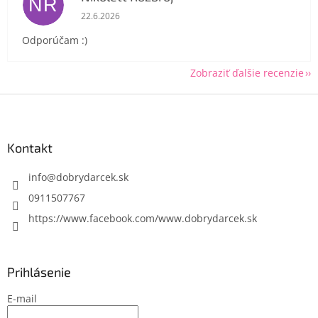
NR
Hodnotenie obchodu je 5 z 5 hviezdičiek.
22.6.2026
Odporúčam :)
Zobraziť ďalšie recenzie
Z
á
p
ä
Kontakt
t
i
info
@
dobrydarcek.sk
e
0911507767
https://www.facebook.com/www.dobrydarcek.sk
Prihlásenie
E-mail