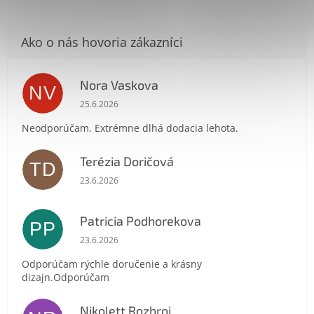
Nora Vaskova
NV
Hodnotenie obchodu je 1 z 5 hviezdičiek.
25.6.2026
Neodporúčam. Extrémne dlhá dodacia lehota.
Send
Terézia Doričová
TD
Hodnotenie obchodu je 5 z 5 hviezdičiek.
Powered by chaterimo
23.6.2026
Patricia Podhorekova
PP
Hodnotenie obchodu je 5 z 5 hviezdičiek.
23.6.2026
Odporúčam rýchle doručenie a krásny
dizajn.Odporúčam
Nikolett Rozbroj