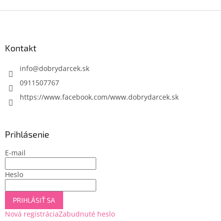
Z
á
p
ä
Kontakt
t
i
info
@
dobrydarcek.sk
e
0911507767
https://www.facebook.com/www.dobrydarcek.sk
Prihlásenie
E-mail
Heslo
PRIHLÁSIŤ SA
Nová registrácia
Zabudnuté heslo