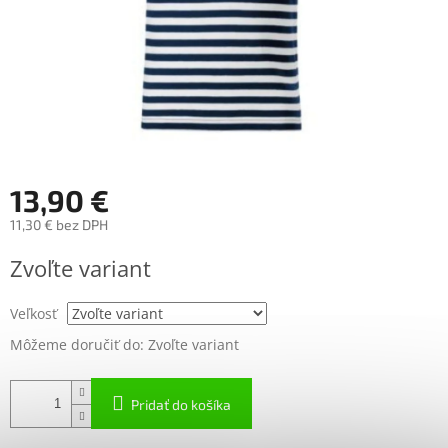
13,90 €
11,30 € bez DPH
Jednotková
Zvoľte variant
cena:
Veľkosť
Môžeme doručiť do:
Zvoľte variant
Pridať do košíka