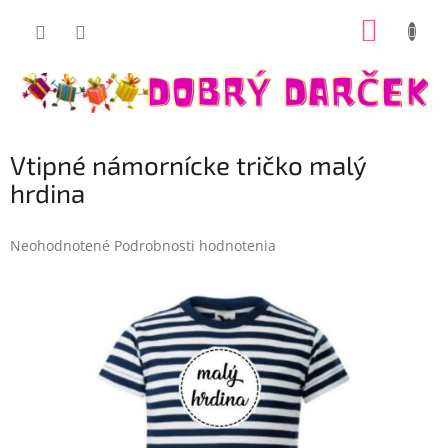
Prejsť
NÁKUP
na
Dobrý darček
obsah
KOŠÍK
Vtipné námornícke tričko malý
hrdina
Priemerné
Neohodnotené
Podrobnosti hodnotenia
hodnotenie
produktu
je
0,0
z
5
hviezdičiek.