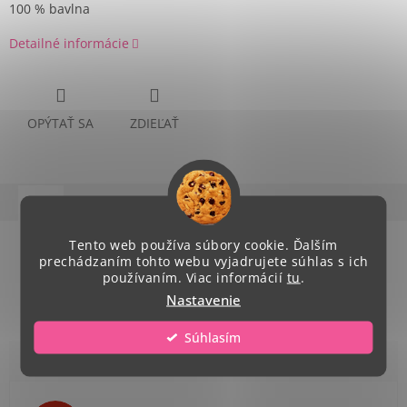
100 % bavlna
Detailné informácie
OPÝTAŤ SA
ZDIEĽAŤ
Popis
Hodnotenie
Diskusia
Tento web používa súbory cookie. Ďalším
Podrobný popis
prechádzaním tohto webu vyjadrujete súhlas s ich
používaním. Viac informácií
tu
.
štýlové detské námornícke tričko s potlačou malý hrdina
Nastavenie
Súhlasím