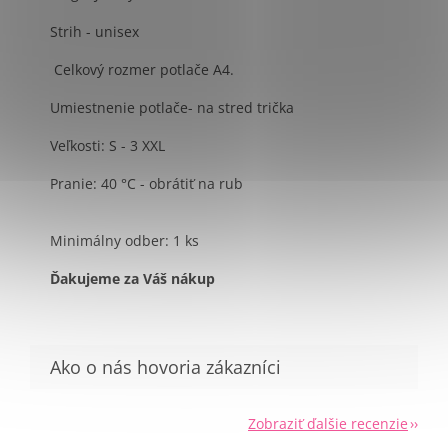
Strih - unisex
Celkový rozmer potlače A4.
Umiestnenie potlače- na stred trička
Veľkosti: S - 3 XXL
Pranie: 40 °C - obrátiť na rub
Minimálny odber: 1 ks
Ďakujeme za Váš nákup
Send
Powered by chaterimo
Zobraziť ďalšie recenzie