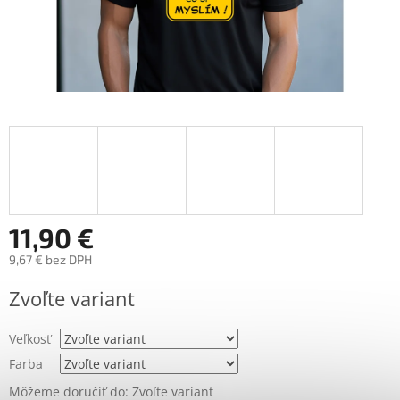
11,90 €
9,67 € bez DPH
Jednotková
Zvoľte variant
cena:
Veľkosť
Farba
Môžeme doručiť do:
Zvoľte variant