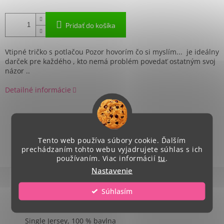
Pridať do košíka
Vtipné tričko s potlačou
Pozor hovorím čo si myslím... je ideálny
darček pre každého , kto nemá problém povedať ostatným svoj
názor ..
Detailné informácie
OPÝTAŤ SA
ZDIEĽAŤ
Tento web používa súbory cookie. Ďalším
prechádzaním tohto webu vyjadrujete súhlas s ich
používaním. Viac informácií
tu
.
Nastavenie
Popis
Hodnotenie
Diskusia
Súhlasím
Podrobný popis
Single Jersey, 100 % bavlna