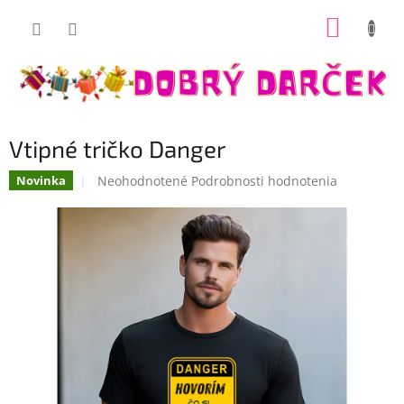
Prejsť
NÁKUP
na
Dobrý darček
obsah
KOŠÍK
Vtipné tričko Danger
Priemerné
Neohodnotené
Podrobnosti hodnotenia
Novinka
hodnotenie
produktu
je
0,0
z
5
hviezdičiek.