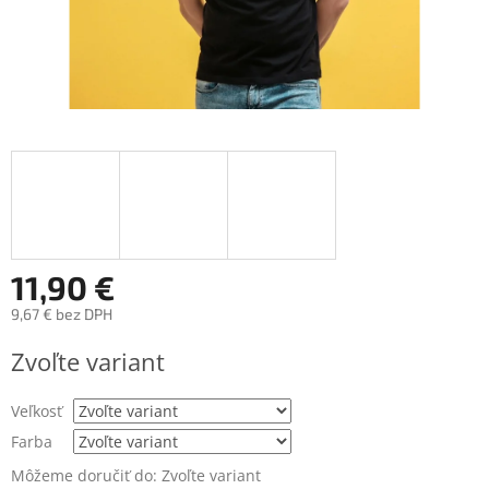
11,90 €
9,67 € bez DPH
Jednotková
Zvoľte variant
cena:
Veľkosť
Farba
Môžeme doručiť do:
Zvoľte variant