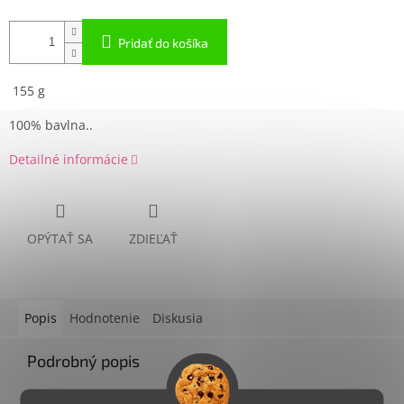
Pridať do košíka
155 g
100% bavlna..
Detailné informácie
OPÝTAŤ SA
ZDIEĽAŤ
Popis
Hodnotenie
Diskusia
Podrobný popis
tričko s vtipnou potlačou