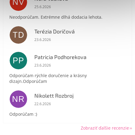
NV
Hodnotenie obchodu je 1 z 5 hviezdičiek.
25.6.2026
Neodporúčam. Extrémne dlhá dodacia lehota.
Terézia Doričová
TD
Hodnotenie obchodu je 5 z 5 hviezdičiek.
Send
23.6.2026
Powered by chaterimo
Patricia Podhorekova
PP
Hodnotenie obchodu je 5 z 5 hviezdičiek.
23.6.2026
Odporúčam rýchle doručenie a krásny
dizajn.Odporúčam
Nikolett Rozbroj
NR
Hodnotenie obchodu je 5 z 5 hviezdičiek.
22.6.2026
Odporúčam :)
Zobraziť ďalšie recenzie