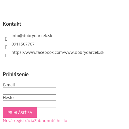
Z
á
p
ä
Kontakt
t
i
info
@
dobrydarcek.sk
e
0911507767
https://www.facebook.com/www.dobrydarcek.sk
Prihlásenie
E-mail
Heslo
PRIHLÁSIŤ SA
Nová registrácia
Zabudnuté heslo