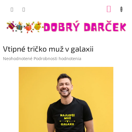
Prejsť
NÁKUP
na
Dobrý darček
obsah
KOŠÍK
Vtipné tričko muž v galaxii
Priemerné
Neohodnotené
Podrobnosti hodnotenia
hodnotenie
produktu
je
0,0
z
5
hviezdičiek.