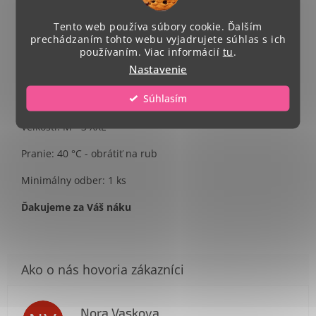
Single Jersey, 100 % bavlna
Tento web používa súbory cookie. Ďalším
prechádzaním tohto webu vyjadrujete súhlas s ich
Strih - unisex
používaním. Viac informácií
tu
.
Nastavenie
Celkový rozmer potlače A4.
Súhlasím
Umiestnenie potlače- na stred trička
Veľkosti: M - 3 XXL
Pranie: 40 °C - obrátiť na rub
Minimálny odber: 1 ks
Ďakujeme za Váš náku
Nora Vaskova