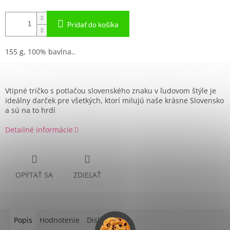
Pridať do košíka
155 g,
100% bavlna..
Vtipné tričko s potlačou slovenského znaku v ľudovom štýle je
ideálny darček pre všetkých, ktorí milujú naše krásne Slovensko
a sú na to hrdí
Detailné informácie
OPÝTAŤ SA
ZDIEĽAŤ
Popis
Hodnotenie
Diskusia