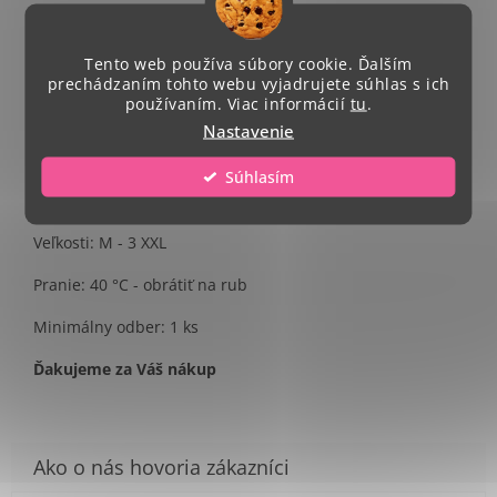
Podrobný popis
Tento web používa súbory cookie. Ďalším
Single Jersey, 100 % bavlna
prechádzaním tohto webu vyjadrujete súhlas s ich
používaním. Viac informácií
tu
.
Strih - unisex
Nastavenie
Celkový rozmer potlače A4.
Súhlasím
Umiestnenie potlače- na stred trička
Veľkosti: M - 3 XXL
Pranie: 40 °C - obrátiť na rub
Minimálny odber: 1 ks
Ďakujeme za Váš nákup