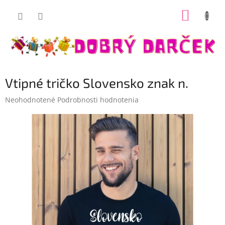
Prejsť
NÁKUP
na
Dobrý darček
obsah
KOŠÍK
Vtipné tričko Slovensko znak n.
Priemerné
Neohodnotené
Podrobnosti hodnotenia
hodnotenie
produktu
je
0,0
z
5
hviezdičiek.