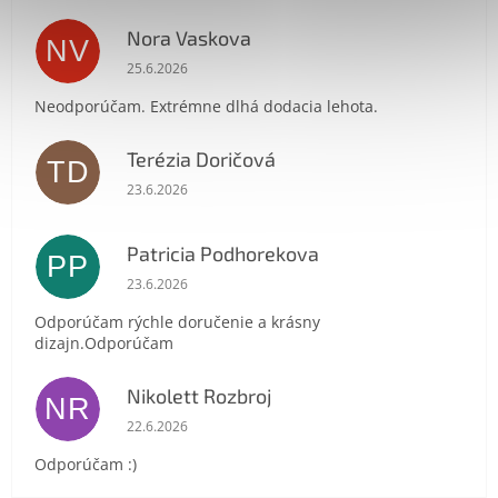
Nora Vaskova
NV
Hodnotenie obchodu je 1 z 5 hviezdičiek.
25.6.2026
Neodporúčam. Extrémne dlhá dodacia lehota.
Terézia Doričová
TD
Send
Hodnotenie obchodu je 5 z 5 hviezdičiek.
23.6.2026
Powered by chaterimo
Patricia Podhorekova
PP
Hodnotenie obchodu je 5 z 5 hviezdičiek.
23.6.2026
Odporúčam rýchle doručenie a krásny
dizajn.Odporúčam
Nikolett Rozbroj
NR
Hodnotenie obchodu je 5 z 5 hviezdičiek.
22.6.2026
Odporúčam :)