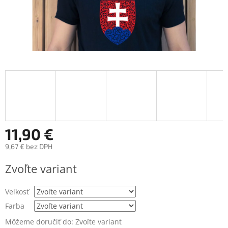
11,90 €
9,67 € bez DPH
Jednotková
Zvoľte variant
cena:
Veľkosť
Farba
Môžeme doručiť do:
Zvoľte variant