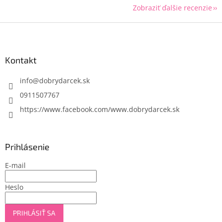
Zobraziť ďalšie recenzie
Z
á
p
ä
Kontakt
t
i
info
@
dobrydarcek.sk
e
0911507767
https://www.facebook.com/www.dobrydarcek.sk
Prihlásenie
E-mail
Heslo
PRIHLÁSIŤ SA