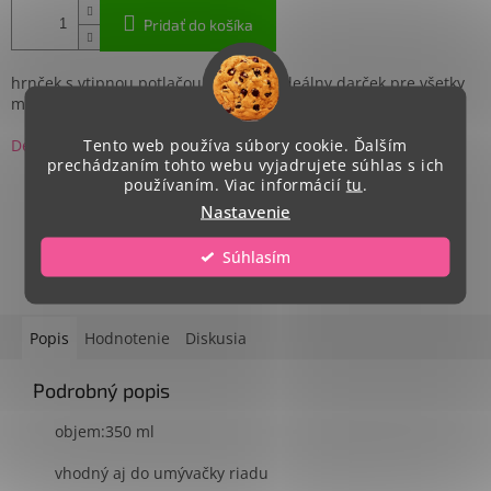
Pridať do košíka
hrnček s vtipnou potlačou krídla.. je ideálny darček pre všetky
milovníčky anjelov ..
Detailné informácie
Tento web používa súbory cookie. Ďalším
prechádzaním tohto webu vyjadrujete súhlas s ich
používaním. Viac informácií
tu
.
Nastavenie
OPÝTAŤ SA
ZDIEĽAŤ
Súhlasím
Popis
Hodnotenie
Diskusia
Podrobný popis
objem:350 ml
vhodný aj do umývačky riadu