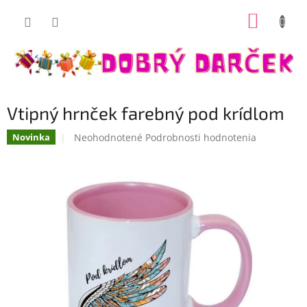
Prejsť
NÁKUP
na
Dobrý darček
obsah
KOŠÍK
Vtipný hrnček farebný pod krídlom
Priemerné
Neohodnotené
Podrobnosti hodnotenia
Novinka
hodnotenie
produktu
je
0,0
z
5
hviezdičiek.