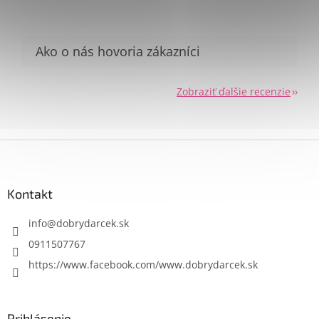
Send
Powered by chaterimo
Zobraziť ďalšie recenzie
Z
á
p
ä
Kontakt
t
i
info
@
dobrydarcek.sk
e
0911507767
https://www.facebook.com/www.dobrydarcek.sk
Prihlásenie