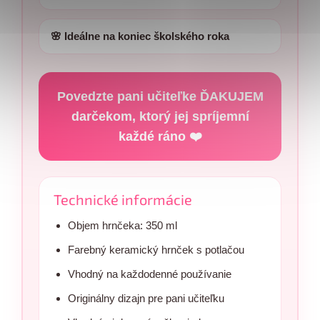
🌸 Ideálne na koniec školského roka
Povedzte pani učiteľke ĎAKUJEM
darčekom, ktorý jej spríjemní
každé ráno ❤️
Technické informácie
Objem hrnčeka: 350 ml
Farebný keramický hrnček s potlačou
Vhodný na každodenné používanie
Originálny dizajn pre pani učiteľku
Send