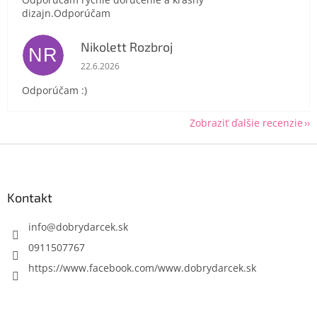
dizajn.Odporúčam
Nikolett Rozbroj
NR
Hodnotenie obchodu je 5 z 5 hviezdičiek.
22.6.2026
Odporúčam :)
Zobraziť ďalšie recenzie
Z
á
p
ä
Kontakt
t
i
info
@
dobrydarcek.sk
e
0911507767
https://www.facebook.com/www.dobrydarcek.sk