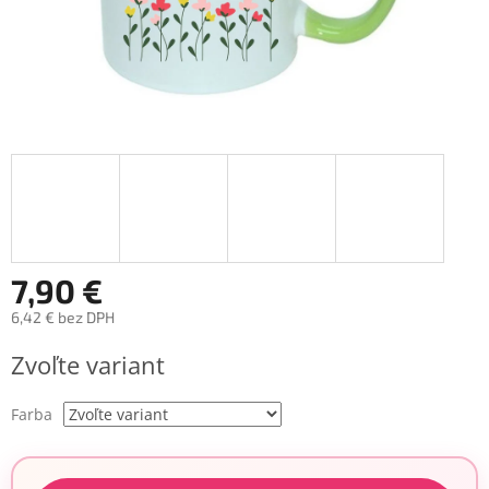
7,90 €
6,42 € bez DPH
Jednotková
Zvoľte variant
cena:
Farba