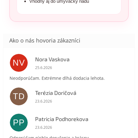
Vhodný aj do umývačky riadu
Powered by chaterimo
Nora Vaskova
NV
Hodnotenie obchodu je 1 z 5 hviezdičiek.
25.6.2026
Neodporúčam. Extrémne dlhá dodacia lehota.
Terézia Doričová
TD
Hodnotenie obchodu je 5 z 5 hviezdičiek.
23.6.2026
Patricia Podhorekova
PP
Hodnotenie obchodu je 5 z 5 hviezdičiek.
23.6.2026
Odporúčam rýchle doručenie a krásny