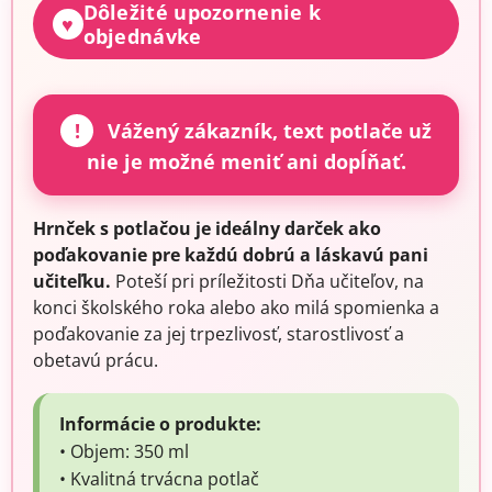
Dôležité upozornenie k
♥
objednávke
!
Vážený zákazník, text potlače už
nie je možné meniť ani dopĺňať.
Hrnček s potlačou je ideálny darček ako
poďakovanie pre každú dobrú a láskavú pani
učiteľku.
Poteší pri príležitosti Dňa učiteľov, na
konci školského roka alebo ako milá spomienka a
poďakovanie za jej trpezlivosť, starostlivosť a
obetavú prácu.
Informácie o produkte:
• Objem: 350 ml
• Kvalitná trvácna potlač