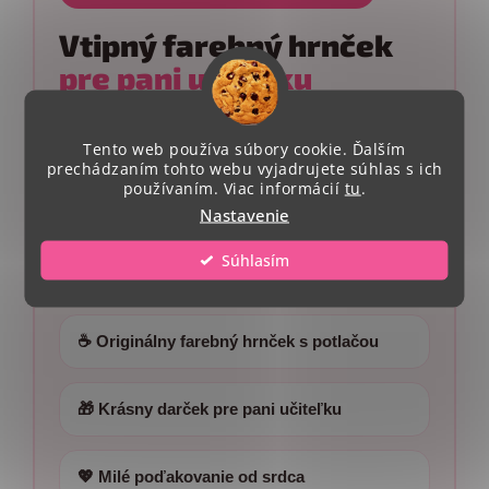
Vtipný farebný hrnček
pre pani učiteľku
Milý a praktický darček pre pani učiteľku, ktorý
Tento web používa súbory cookie. Ďalším
jej každý deň pripomenie, že jej práca má
prechádzaním tohto webu vyjadrujete súhlas s ich
používaním. Viac informácií
tu
.
obrovský význam ❤️ Farebný hrnček s
Nastavenie
originálnou potlačou je ideálnym poďakovaním
na koniec školského roka od detí aj rodičov.
Súhlasím
:contentReference[oaicite:0]{index=0}
☕ Originálny farebný hrnček s potlačou
🎁 Krásny darček pre pani učiteľku
💖 Milé poďakovanie od srdca