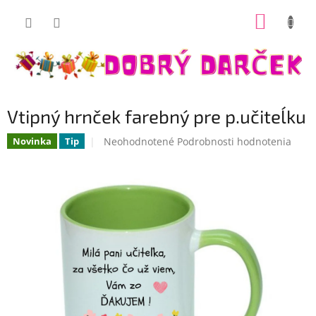
Prejsť
NÁKUP
na
Dobrý darček
obsah
KOŠÍK
Vtipný hrnček farebný pre p.učiteĺku
Priemerné
Neohodnotené
Podrobnosti hodnotenia
Novinka
Tip
hodnotenie
produktu
je
0,0
z
5
hviezdičiek.