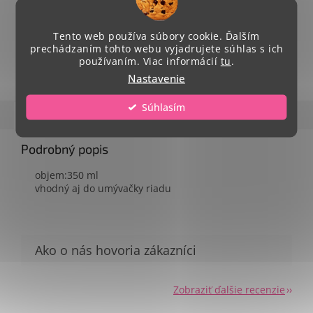
Tento web používa súbory cookie. Ďalším
prechádzaním tohto webu vyjadrujete súhlas s ich
OPÝTAŤ SA
ZDIEĽAŤ
používaním. Viac informácií
tu
.
Nastavenie
Súhlasím
Popis
Hodnotenie
Diskusia
Podrobný popis
objem:350 ml
vhodný aj do umývačky riadu
Zobraziť ďalšie recenzie
Send