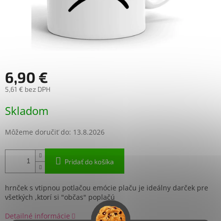
6,90 €
5,61 € bez DPH
Jednotková
Skladom
cena:
Môžeme doručiť do:
13.8.2026
Pridať do košíka
hrnček s vtipnou potlačou emócie plaču je ideálny darček pre
všetkých ,ktorí si "občas" poplačú
Detailné informácie