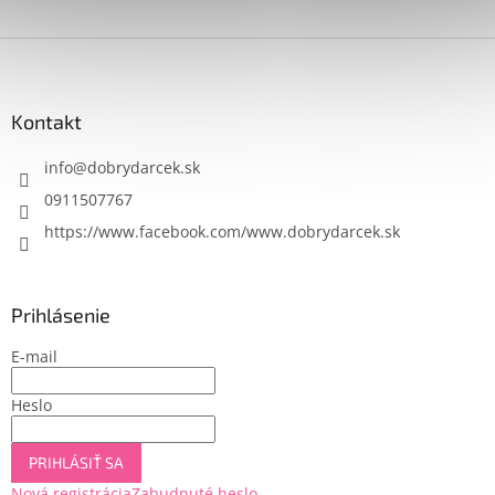
Powered by chaterimo
Z
á
p
ä
Kontakt
t
i
info
@
dobrydarcek.sk
e
0911507767
https://www.facebook.com/www.dobrydarcek.sk
Prihlásenie
E-mail
Heslo
PRIHLÁSIŤ SA
Nová registrácia
Zabudnuté heslo