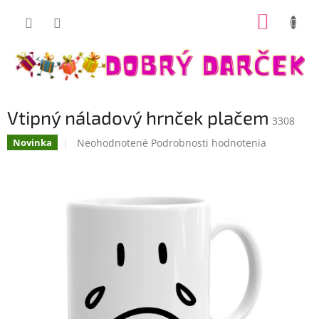
Prejsť
NÁKUP
na
Dobrý darček
obsah
KOŠÍK
Vtipný náladový hrnček plačem
3308
Priemerné
Neohodnotené
Podrobnosti hodnotenia
Novinka
hodnotenie
produktu
je
0,0
z
5
hviezdičiek.